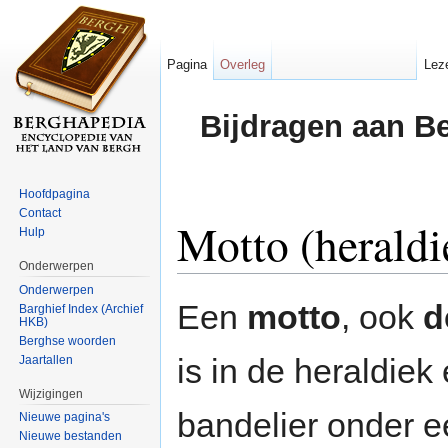
Pagina
Overleg
Lez
Bijdragen aan B
Hoofdpagina
Contact
Motto (heraldi
Hulp
Onderwerpen
Ga naar:
navigatie
,
zoeken
Onderwerpen
Een
motto
, ook
d
Barghief Index (Archief
HKB)
Berghse woorden
is in de heraldiek
Jaartallen
Wijzigingen
bandelier onder 
Nieuwe pagina's
Nieuwe bestanden