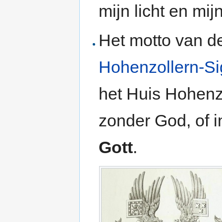
mijn licht en mij
Het motto van d
Hohenzollern-S
het Huis Hohenzo
zonder God, of i
Gott
.