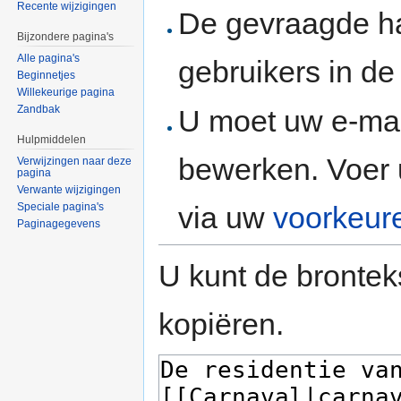
Recente wijzigingen
De gevraagde h
Bijzondere pagina's
Alle pagina's
gebruikers in d
Beginnetjes
Willekeurige pagina
Zandbak
U moet uw e-mai
Hulpmiddelen
bewerken. Voer 
Verwijzingen naar deze
pagina
Verwante wijzigingen
via uw
voorkeur
Speciale pagina's
Paginagegevens
U kunt de brontek
kopiëren.