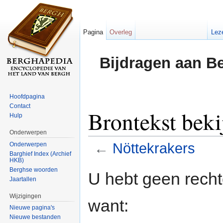
Pagina
Overleg
Lez
Bijdragen aan B
Hoofdpagina
Contact
Brontekst beki
Hulp
Onderwerpen
←
Nöttekrakers
Onderwerpen
Barghief Index (Archief
HKB)
Ga naar:
navigatie
,
zoeken
Berghse woorden
U hebt geen rech
Jaartallen
Wijzigingen
want:
Nieuwe pagina's
Nieuwe bestanden