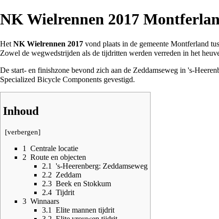
NK Wielrennen 2017 Montferla
Het
NK Wielrennen 2017
vond plaats in de
gemeente Montferland
tus
Zowel de wegwedstrijden als de tijdritten werden verreden in het heuv
De start- en finishzone bevond zich aan de
Zeddamseweg
in 's-Heerenb
Specialized Bicycle Components gevestigd.
Inhoud
[
verbergen
]
1
Centrale locatie
2
Route en objecten
2.1
's-Heerenberg: Zeddamseweg
2.2
Zeddam
2.3
Beek en Stokkum
2.4
Tijdrit
3
Winnaars
3.1
Elite mannen tijdrit
3.2
Elite vrouwen tijdrit