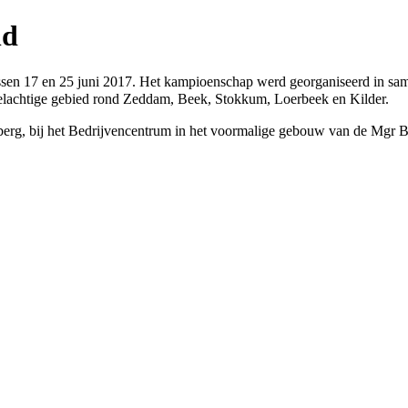
nd
sen 17 en 25 juni
2017
. Het kampioenschap werd georganiseerd in sa
elachtige gebied rond
Zeddam
,
Beek
,
Stokkum
,
Loerbeek
en
Kilder
.
erg, bij het
Bedrijvencentrum
in het voormalige gebouw van de Mgr Be