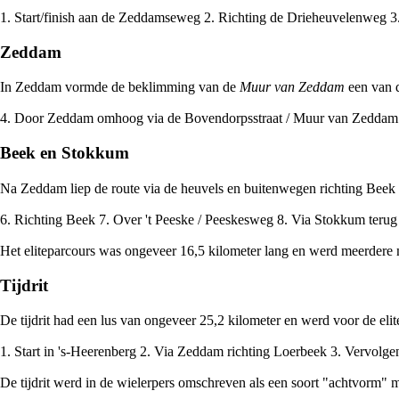
1. Start/finish aan de Zeddamseweg 2. Richting de
Drieheuvelenweg
3
Zeddam
In Zeddam vormde de beklimming van de
Muur van Zeddam
een van d
4. Door Zeddam omhoog via de
Bovendorpsstraat
/ Muur van Zeddam 5
Beek en Stokkum
Na Zeddam liep de route via de heuvels en buitenwegen richting Bee
6. Richting Beek 7. Over 't Peeske /
Peeskesweg
8. Via Stokkum terug 
Het eliteparcours was ongeveer 16,5 kilometer lang en werd meerdere 
Tijdrit
De tijdrit had een lus van ongeveer 25,2 kilometer en werd voor de el
1. Start in 's-Heerenberg 2. Via Zeddam richting Loerbeek 3. Vervolg
De tijdrit werd in de wielerpers omschreven als een soort "achtvorm" m