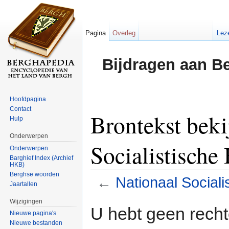
Pagina
Overleg
Lez
Bijdragen aan B
Hoofdpagina
Contact
Brontekst beki
Hulp
Onderwerpen
Socialistische
Onderwerpen
Barghief Index (Archief
HKB)
Berghse woorden
←
Nationaal Social
Jaartallen
Ga naar:
navigatie
,
zoeken
Wijzigingen
U hebt geen rech
Nieuwe pagina's
Nieuwe bestanden