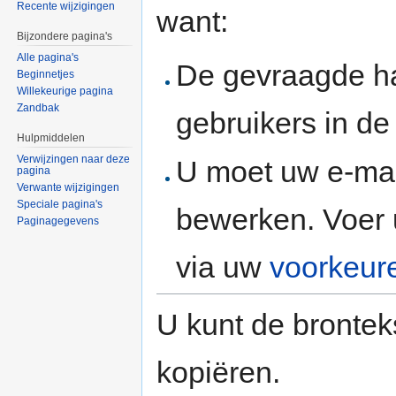
Recente wijzigingen
want:
Bijzondere pagina's
Alle pagina's
De gevraagde h
Beginnetjes
Willekeurige pagina
Zandbak
gebruikers in d
Hulpmiddelen
Verwijzingen naar deze
U moet uw e-mai
pagina
Verwante wijzigingen
Speciale pagina's
bewerken. Voer 
Paginagegevens
via uw
voorkeur
U kunt de brontek
kopiëren.