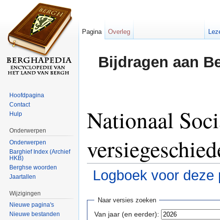
Pagina
Overleg
Lez
Bijdragen aan B
Hoofdpagina
Contact
Nationaal Soci
Hulp
Onderwerpen
versiegeschied
Onderwerpen
Barghief Index (Archief
HKB)
Berghse woorden
Logboek voor deze 
Jaartallen
Ga naar:
navigatie
,
zoeken
Wijzigingen
Naar versies zoeken
Nieuwe pagina's
Van jaar (en eerder):
Nieuwe bestanden