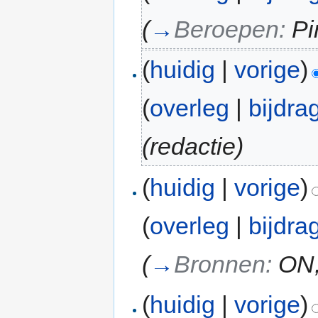
(
→
Beroepen:
Pi
(
huidig
|
vorige
)
(
overleg
|
bijdra
(redactie)
(
huidig
|
vorige
)
(
overleg
|
bijdra
(
→
Bronnen:
ON,
(
huidig
|
vorige
)