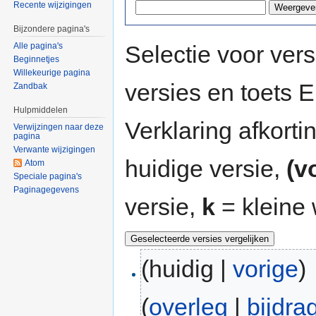
Recente wijzigingen
Bijzondere pagina's
Selectie voor vers
Alle pagina's
Beginnetjes
Willekeurige pagina
versies en toets
Zandbak
Hulpmiddelen
Verklaring afkort
Verwijzingen naar deze
pagina
Verwante wijzigingen
huidige versie,
(v
Atom
Speciale pagina's
Paginagegevens
versie,
k
= kleine 
(huidig |
vorige
)
(
overleg
|
bijdra