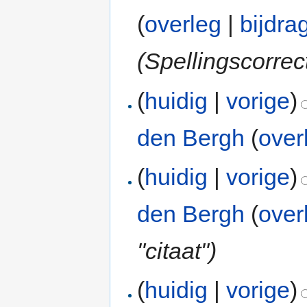
(
overleg
|
bijdra
(Spellingscorrec
(
huidig
|
vorige
)
den Bergh
(
over
(
huidig
|
vorige
)
den Bergh
(
over
"citaat"
)
(
huidig
|
vorige
)