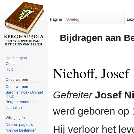
Pagina
Overleg
Lez
Bijdragen aan B
Hoofdpagina
Contact
Niehoff, Josef
Hulp
Onderwerpen
Ga naar:
navigatie
,
zoeken
Onderwerpen
Gefreiter
Josef N
Barghief Index (Archief
HKB)
Berghse woorden
werd geboren op 
Jaartallen
Wijzigingen
Nieuwe pagina's
Hij verloor het l
Nieuwe bestanden