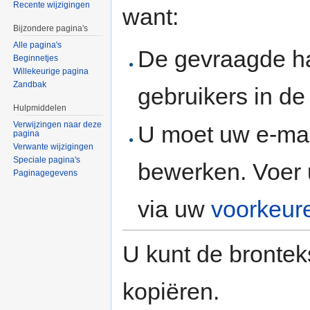
Recente wijzigingen
want:
Bijzondere pagina's
Alle pagina's
De gevraagde h
Beginnetjes
Willekeurige pagina
Zandbak
gebruikers in d
Hulpmiddelen
Verwijzingen naar deze
U moet uw e-mai
pagina
Verwante wijzigingen
Speciale pagina's
bewerken. Voer 
Paginagegevens
via uw
voorkeur
U kunt de brontek
kopiëren.