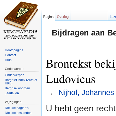
Pagina
Overleg
Lez
Bijdragen aan B
Hoofdpagina
Contact
Brontekst beki
Hulp
Onderwerpen
Ludovicus
Onderwerpen
Barghief Index (Archief
HKB)
Berghse woorden
←
Nijhof, Johannes
Jaartallen
Ga naar:
navigatie
,
zoeken
Wijzigingen
U hebt geen rech
Nieuwe pagina's
Nieuwe bestanden