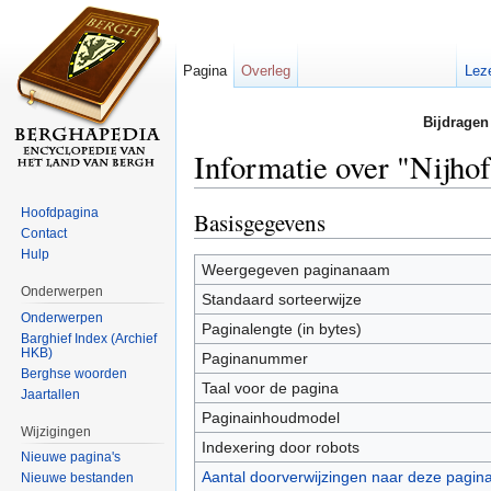
Pagina
Overleg
Lez
Bijdragen
Informatie over "Nijho
Ga naar:
navigatie
,
zoeken
Hoofdpagina
Basisgegevens
Contact
Hulp
Weergegeven paginanaam
Onderwerpen
Standaard sorteerwijze
Onderwerpen
Paginalengte (in bytes)
Barghief Index (Archief
HKB)
Paginanummer
Berghse woorden
Taal voor de pagina
Jaartallen
Paginainhoudmodel
Wijzigingen
Indexering door robots
Nieuwe pagina's
Aantal doorverwijzingen naar deze pagin
Nieuwe bestanden