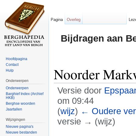
Pagina
Overleg
Lez
Bijdragen aan B
Hoofdpagina
Contact
Noorder Mark
Hulp
Onderwerpen
Versie door
Epspaa
Onderwerpen
Barghief Index (Archief
HKB)
om 09:44
Berghse woorden
(
wijz
)
← Oudere ver
Jaartallen
versie → (wijz)
Wijzigingen
Nieuwe pagina's
Ga naar:
navigatie
,
zoeken
Nieuwe bestanden