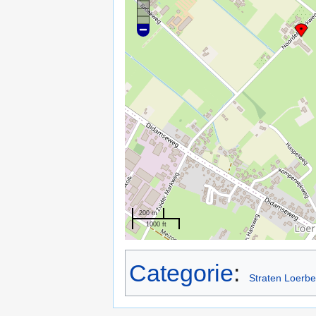
200 m
1000 ft
Categorie
:
Straten Loerb