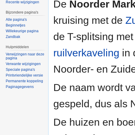
De
Noorder Mar
Recente wijzigingen
Bijzondere pagina's
kruising met de
Z
Alle pagina's
Beginnetjes
Willekeurige pagina
de T-splitsing me
Zandbak
Hulpmiddelen
ruilverkaveling
in 
Verwijzingen naar deze
pagina
Verwante wijzigingen
Noorder- en Zui
Speciale pagina's
Printvriendelijke versie
Permanente koppeling
De naam wordt va
Paginagegevens
gespeld, dus als
De huizen en boer