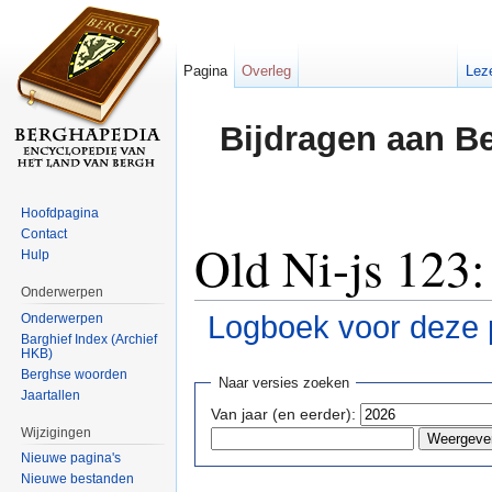
Pagina
Overleg
Lez
Bijdragen aan B
Hoofdpagina
Contact
Old Ni-js 123:
Hulp
Onderwerpen
Logboek voor deze 
Onderwerpen
Barghief Index (Archief
HKB)
Ga naar:
navigatie
,
zoeken
Berghse woorden
Naar versies zoeken
Jaartallen
Van jaar (en eerder):
Wijzigingen
Nieuwe pagina's
Nieuwe bestanden