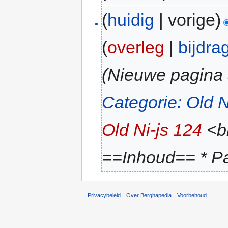
(
huidig
| vorige)
(
overleg
|
bijdra
(Nieuwe pagina
Categorie: Old N
Old Ni-js 124
<br
==Inhoud== * Pag
Privacybeleid
Over Berghapedia
Voorbehoud