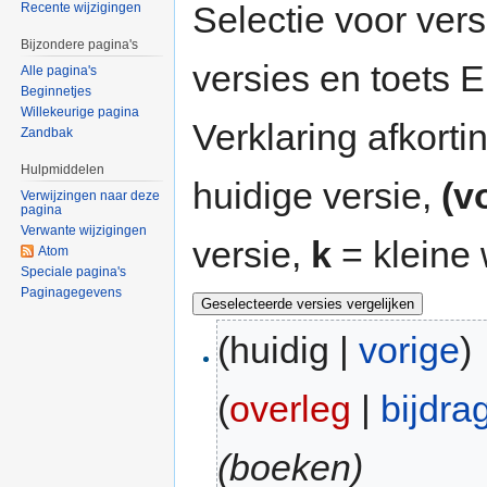
Selectie voor vers
Recente wijzigingen
Bijzondere pagina's
versies en toets
Alle pagina's
Beginnetjes
Willekeurige pagina
Verklaring afkort
Zandbak
Hulpmiddelen
huidige versie,
(v
Verwijzingen naar deze
pagina
Verwante wijzigingen
versie,
k
= kleine 
Atom
Speciale pagina's
Paginagegevens
(huidig |
vorige
)
(
overleg
|
bijdra
(boeken)