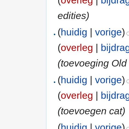
(
overleg
|
bijdra
edities)
(
huidig
|
vorige
)
(
overleg
|
bijdra
(toevoeging Old 
(
huidig
|
vorige
)
(
overleg
|
bijdra
(toevoegen cat)
(
huidig
|
vorige
)