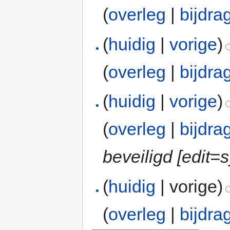
(
overleg
|
bijdra
(
huidig
|
vorige
)
(
overleg
|
bijdra
(
huidig
|
vorige
)
(
overleg
|
bijdra
beveiligd [edit
(
huidig
| vorige)
(
overleg
|
bijdra