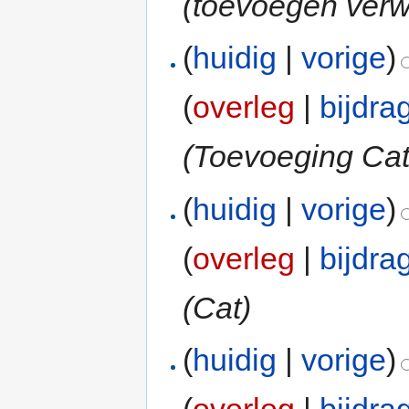
(toevoegen verwi
(
huidig
|
vorige
)
(
overleg
|
bijdra
(Toevoeging Cate
(
huidig
|
vorige
)
(
overleg
|
bijdra
(Cat)
(
huidig
|
vorige
)