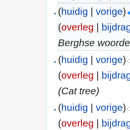
(
huidig
|
vorige
)
(
overleg
|
bijdra
Berghse woorden
(
huidig
|
vorige
)
(
overleg
|
bijdra
(Cat tree)
(
huidig
|
vorige
)
(
overleg
|
bijdra