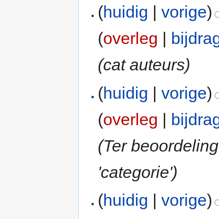
(
huidig
|
vorige
)
(
overleg
|
bijdra
(cat auteurs)
(
huidig
|
vorige
)
(
overleg
|
bijdra
(Ter beoordeling
'categorie')
(
huidig
|
vorige
)