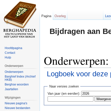
Pagina
Overleg
Lez
Bijdragen aan B
Hoofdpagina
Contact
Onderwerpen: 
Hulp
Onderwerpen
Logboek voor deze 
Onderwerpen
Barghief Index (Archief
HKB)
Ga naar:
navigatie
,
zoeken
Berghse woorden
Naar versies zoeken
Jaartallen
Van jaar (en eerder):
Wijzigingen
Nieuwe pagina's
Nieuwe bestanden