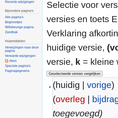
Selectie voor vers
Recente wijzigingen
Bijzondere pagina's
versies en toets
Alle pagina's
Beginnetjes
Willekeurige pagina
Verklaring afkort
Zandbak
Hulpmiddelen
huidige versie,
(v
Verwijzingen naar deze
pagina
Verwante wijzigingen
versie,
k
= kleine 
Atom
Speciale pagina's
Paginagegevens
(huidig |
vorige
)
(
overleg
|
bijdra
toegevoegd)