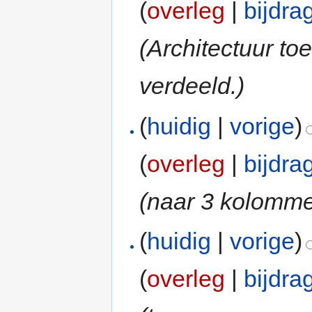
(
overleg
|
bijdra
(Architectuur t
verdeeld.)
(
huidig
|
vorige
)
(
overleg
|
bijdra
(naar 3 kolomm
(
huidig
|
vorige
)
(
overleg
|
bijdra