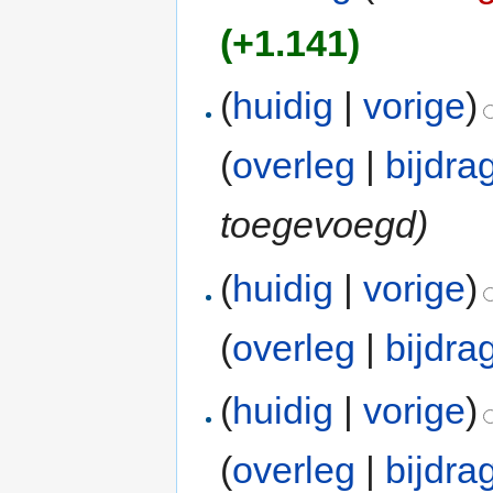
(+1.141)
(
huidig
|
vorige
)
(
overleg
|
bijdra
toegevoegd)
(
huidig
|
vorige
)
(
overleg
|
bijdra
(
huidig
|
vorige
)
(
overleg
|
bijdra