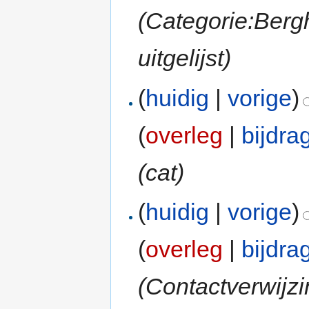
(Categorie:Berg
uitgelijst)
(
huidig
|
vorige
)
(
overleg
|
bijdra
(cat)
(
huidig
|
vorige
)
(
overleg
|
bijdra
(Contactverwijzi