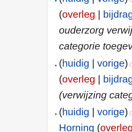
(
overleg
|
bijdra
ouderzorg verwi
categorie toege
(
huidig
|
vorige
)
(
overleg
|
bijdra
(verwijzing cat
(
huidig
|
vorige
)
Horning
(
overle