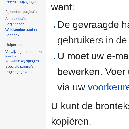
Recente wijzigingen
want:
Bijzondere pagina's
Alle pagina's
De gevraagde h
Beginnetjes
Willekeurige pagina
Zandbak
gebruikers in d
Hulpmiddelen
Verwijzingen naar deze
U moet uw e-mai
pagina
Verwante wijzigingen
Speciale pagina's
bewerken. Voer 
Paginagegevens
via uw
voorkeur
U kunt de brontek
kopiëren.