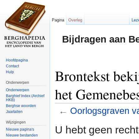
Pagina
Overleg
Lez
Bijdragen aan B
Hoofdpagina
Contact
Brontekst beki
Hulp
Onderwerpen
het Gemenebes
Onderwerpen
Barghief Index (Archief
HKB)
Berghse woorden
←
Oorlogsgraven v
Jaartallen
Ga naar:
navigatie
,
zoeken
Wijzigingen
U hebt geen rech
Nieuwe pagina's
Nieuwe bestanden