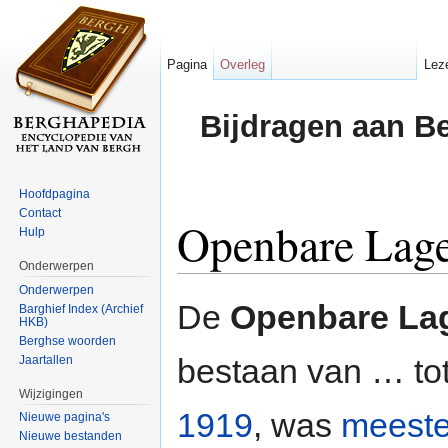
Pagina
Overleg
Lez
Bijdragen aan B
Hoofdpagina
Contact
Openbare Lage
Hulp
Onderwerpen
Ga naar:
navigatie
,
zoeken
Onderwerpen
De
Openbare La
Barghief Index (Archief
HKB)
Berghse woorden
bestaan van … to
Jaartallen
Wijzigingen
1919
, was
meeste
Nieuwe pagina's
Nieuwe bestanden