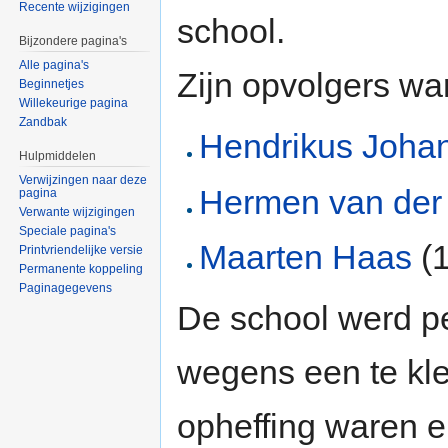
Recente wijzigingen
school.
Bijzondere pagina's
Alle pagina's
Zijn opvolgers wa
Beginnetjes
Willekeurige pagina
Zandbak
Hendrikus Joha
Hulpmiddelen
Verwijzingen naar deze
Hermen van der
pagina
Verwante wijzigingen
Speciale pagina's
Maarten Haas
(
Printvriendelijke versie
Permanente koppeling
Paginagegevens
De school werd p
wegens een te klei
opheffing waren e