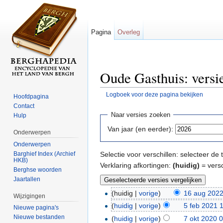
Pagina
Overleg
Oude Gasthuis: versi
Logboek voor deze pagina bekijken
Hoofdpagina
Ga naar:
navigatie
,
zoeken
Contact
Naar versies zoeken
Hulp
Van jaar (en eerder):
Onderwerpen
Onderwerpen
Barghief Index (Archief
Selectie voor verschillen: selecteer d
HKB)
Verklaring afkortingen:
(huidig)
= versc
Berghse woorden
Jaartallen
(huidig |
vorige
)
16 aug 2022
Wijzigingen
(
huidig
|
vorige
)
5 feb 2021 
Nieuwe pagina's
Nieuwe bestanden
(
huidig
|
vorige
)
7 okt 2020 