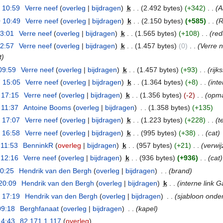
 10:59
‎
Verre neef
(
overleg
|
bijdragen
)
‎
k
. .
(2.492 bytes)
(+342)
‎
. .
(A
 10:49
‎
Verre neef
(
overleg
|
bijdragen
)
‎
k
. .
(2.150 bytes)
(+585)
‎
. .
(R
13:01
‎
Verre neef
(
overleg
|
bijdragen
)
‎
k
. .
(1.565 bytes)
(+108)
‎
. .
(red
12:57
‎
Verre neef
(
overleg
|
bijdragen
)
‎
k
. .
(1.457 bytes)
(0)
‎
. .
(Verre 
t)
09:59
‎
Verre neef
(
overleg
|
bijdragen
)
‎
k
. .
(1.457 bytes)
(+93)
‎
. .
(rij
 15:05
‎
Verre neef
(
overleg
|
bijdragen
)
‎
k
. .
(1.364 bytes)
(+8)
‎
. .
(inte
 17:15
‎
Verre neef
(
overleg
|
bijdragen
)
‎
k
. .
(1.356 bytes)
(-2)
‎
. .
(opm
 11:37
‎
Antoine Booms
(
overleg
|
bijdragen
)
‎
. .
(1.358 bytes)
(+135)
 17:07
‎
Verre neef
(
overleg
|
bijdragen
)
‎
k
. .
(1.223 bytes)
(+228)
‎
. .
(t
 16:58
‎
Verre neef
(
overleg
|
bijdragen
)
‎
k
. .
(995 bytes)
(+38)
‎
. .
(cat)
 11:53
‎
BenninkR
(
overleg
|
bijdragen
)
‎
k
. .
(957 bytes)
(+21)
‎
. .
(verwij
 12:16
‎
Verre neef
(
overleg
|
bijdragen
)
‎
k
. .
(936 bytes)
(+936)
‎
. .
(cat)
20:25
‎
Hendrik van den Bergh
(
overleg
|
bijdragen
)
‎
. .
(brand)
20:09
‎
Hendrik van den Bergh
(
overleg
|
bijdragen
)
‎
k
. .
(interne link G
 17:19
‎
Hendrik van den Bergh
(
overleg
|
bijdragen
)
‎
. .
(sjabloon onde
09:18
‎
Berghfanaat
(
overleg
|
bijdragen
)
‎
. .
(kapel)
14:43
‎
82.171.1.117
(
overleg
)