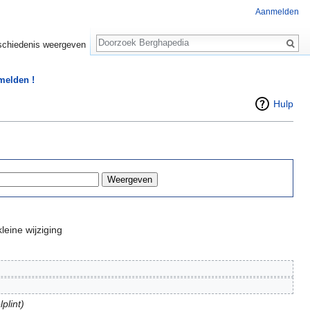
Aanmelden
Zoeken
chiedenis weergeven
 melden !
Hulp
leine wijziging
plint)