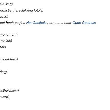
avulling)
edactie, herschikking foto's)
actie)
neef heeft pagina
Het Gasthuis
hernoemd naar
Oude Gasthuis
:
ksmonument)
rne link)
aak)
egeltableau)
zing)
asthuisplein)
rwerp)