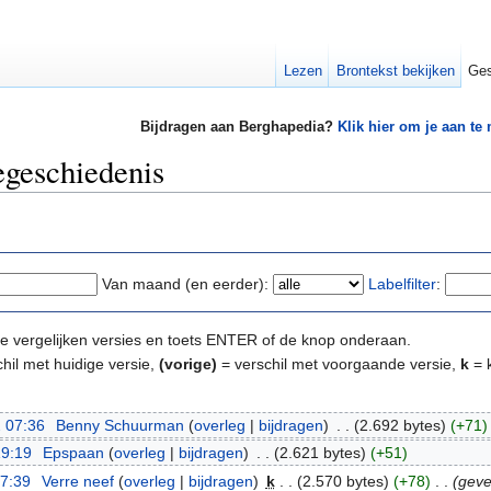
Lezen
Brontekst bekijken
Ges
Bijdragen aan Berghapedia?
Klik hier om je aan te
egeschiedenis
Van maand (en eerder):
Labelfilter
:
e te vergelijken versies en toets ENTER of de knop onderaan.
hil met huidige versie,
(vorige)
= verschil met voorgaande versie,
k
= k
 07:36
‎
Benny Schuurman
(
overleg
|
bijdragen
)
‎
. .
(2.692 bytes)
(+71)
19:19
‎
Epspaan
(
overleg
|
bijdragen
)
‎
. .
(2.621 bytes)
(+51)
07:39
‎
Verre neef
(
overleg
|
bijdragen
)
‎
k
. .
(2.570 bytes)
(+78)
‎
. .
(gevel