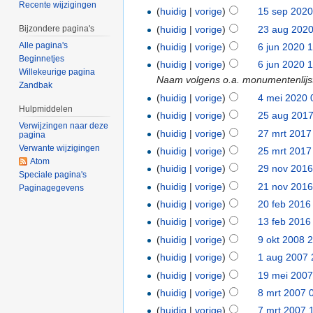
Recente wijzigingen
(
huidig
|
vorige
)
15 sep 2020
(
huidig
|
vorige
)
23 aug 2020
Bijzondere pagina's
Alle pagina's
(
huidig
|
vorige
)
6 jun 2020 
Beginnetjes
(
huidig
|
vorige
)
6 jun 2020 
Willekeurige pagina
Naam volgens o.a. monumentenlijs
Zandbak
(
huidig
|
vorige
)
4 mei 2020 
Hulpmiddelen
(
huidig
|
vorige
)
25 aug 2017
Verwijzingen naar deze
(
huidig
|
vorige
)
27 mrt 2017
pagina
Verwante wijzigingen
(
huidig
|
vorige
)
25 mrt 2017
Atom
(
huidig
|
vorige
)
29 nov 2016
Speciale pagina's
(
huidig
|
vorige
)
21 nov 2016
Paginagegevens
(
huidig
|
vorige
)
20 feb 2016
(
huidig
|
vorige
)
13 feb 2016
(
huidig
|
vorige
)
9 okt 2008 
(
huidig
|
vorige
)
1 aug 2007 
(
huidig
|
vorige
)
19 mei 2007
(
huidig
|
vorige
)
8 mrt 2007 
(
huidig
|
vorige
)
7 mrt 2007 