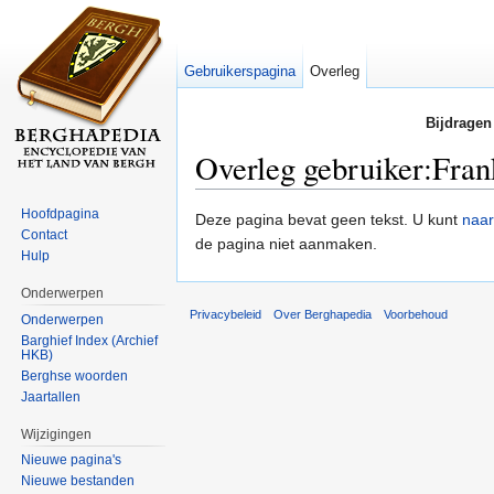
Gebruikerspagina
Overleg
Bijdragen
Overleg gebruiker:Fra
Ga naar:
navigatie
,
zoeken
Hoofdpagina
Deze pagina bevat geen tekst. U kunt
naar
Contact
de pagina niet aanmaken.
Hulp
Onderwerpen
Privacybeleid
Over Berghapedia
Voorbehoud
Onderwerpen
Barghief Index (Archief
HKB)
Berghse woorden
Jaartallen
Wijzigingen
Nieuwe pagina's
Nieuwe bestanden