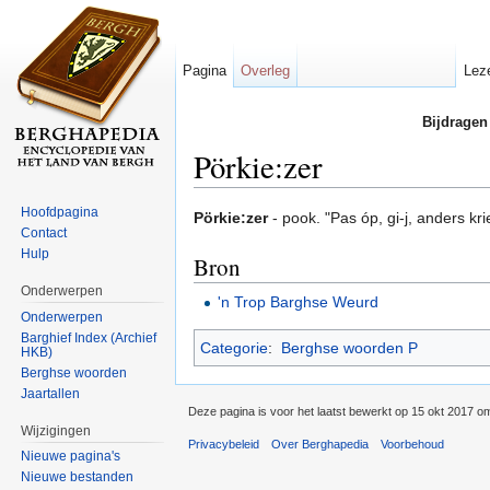
Pagina
Overleg
Lez
Bijdragen
Pörkie:zer
Ga naar:
navigatie
,
zoeken
Hoofdpagina
Pörkie:zer
- pook. "Pas óp, gi-j, anders kri
Contact
Hulp
Bron
Onderwerpen
'n Trop Barghse Weurd
Onderwerpen
Barghief Index (Archief
Categorie
:
Berghse woorden P
HKB)
Berghse woorden
Jaartallen
Deze pagina is voor het laatst bewerkt op 15 okt 2017 o
Wijzigingen
Privacybeleid
Over Berghapedia
Voorbehoud
Nieuwe pagina's
Nieuwe bestanden