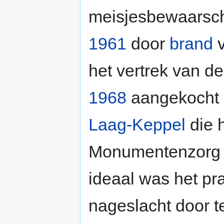
meisjesbewaarsch
1961
door
brand
v
het vertrek van d
1968
aangekocht 
Laag-Keppel
die 
Monumentenzorg sc
ideaal was het pr
nageslacht door t