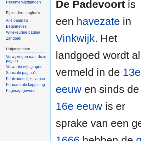
De Padevoort
is
Recente wijzigingen
Bijzondere pagina's
een
havezate
in
Alle pagina's
Beginnetjes
Willekeurige pagina
Vinkwijk
. Het
Zandbak
Hulpmiddelen
landgoed wordt al
Verwijzingen naar deze
pagina
Verwante wijzigingen
vermeld in de
13e
Speciale pagina's
Printvriendelijke versie
Permanente koppeling
eeuw
en sinds de
Paginagegevens
16e eeuw
is er
sprake van een g
1666
hebben de