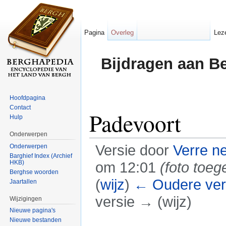
Pagina
Overleg
Lez
Bijdragen aan B
Hoofdpagina
Contact
Padevoort
Hulp
Onderwerpen
Versie door
Verre n
Onderwerpen
Barghief Index (Archief
HKB)
om 12:01
(foto toe
Berghse woorden
(
wijz
)
← Oudere ver
Jaartallen
versie → (wijz)
Wijzigingen
Nieuwe pagina's
Ga naar:
navigatie
,
zoeken
Nieuwe bestanden