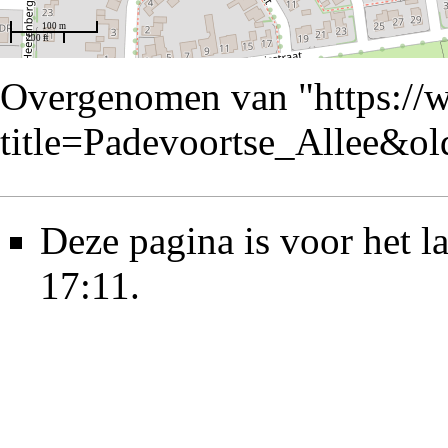
100 m
200 ft
Overgenomen van "
https://
title=Padevoortse_Allee&o
Deze pagina is voor het l
17:11.