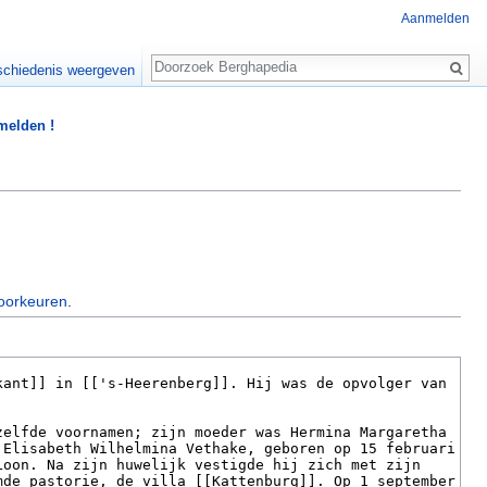
Aanmelden
Zoeken
chiedenis weergeven
 melden !
oorkeuren
.