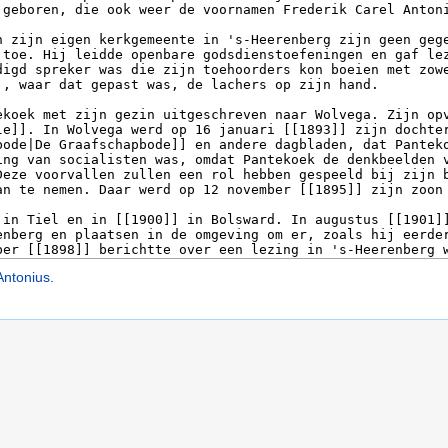
Antonius
.