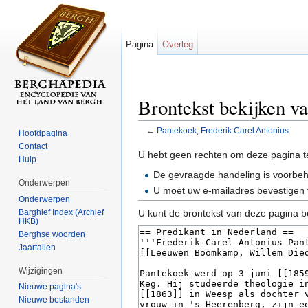
Pagina
Overleg
Brontekst bekijken v
←
Pantekoek, Frederik Carel Antonius
Hoofdpagina
Ga naar:
navigatie
,
zoeken
Contact
U hebt geen rechten om deze pagina t
Hulp
De gevraagde handeling is voorbe
Onderwerpen
U moet uw e-mailadres bevestigen 
Onderwerpen
Barghief Index (Archief
U kunt de brontekst van deze pagina b
HKB)
Berghse woorden
Jaartallen
Wijzigingen
Nieuwe pagina's
Nieuwe bestanden