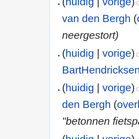
(
huidig
|
vorige
)
van den Bergh
(
neergestort)
(
huidig
|
vorige
)
BartHendrickse
(
huidig
|
vorige
)
den Bergh
(
over
"betonnen fietsp
(
huidig
|
vorige
)