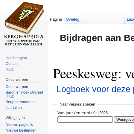
Pagina
Overleg
Lez
Bijdragen aan B
Hoofdpagina
Contact
Peeskesweg: ve
Hulp
Onderwerpen
Logboek voor deze 
Onderwerpen
Barghief Index (Archief
HKB)
Ga naar:
navigatie
,
zoeken
Berghse woorden
Naar versies zoeken
Jaartallen
Van jaar (en eerder):
Wijzigingen
Nieuwe pagina's
Nieuwe bestanden