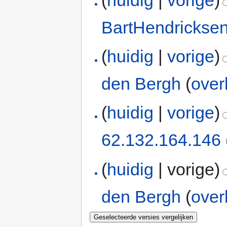
BartHendrickse
(
huidig
|
vorige
)
den Bergh
(
over
(
huidig
|
vorige
)
62.132.164.146
(
huidig
| vorige)
den Bergh
(
over