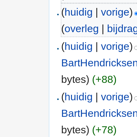
(
huidig
|
vorige
)
(
overleg
|
bijdra
(
huidig
|
vorige
)
BartHendrickse
bytes)
(+88)
(
huidig
|
vorige
)
BartHendrickse
bytes)
(+78)