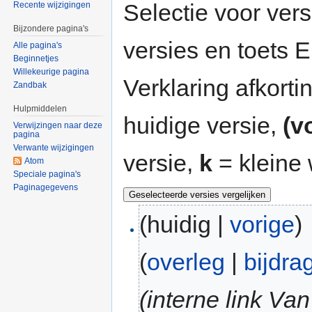
Selectie voor vers
Recente wijzigingen
Bijzondere pagina's
versies en toets
Alle pagina's
Beginnetjes
Willekeurige pagina
Verklaring afkort
Zandbak
Hulpmiddelen
huidige versie,
(v
Verwijzingen naar deze
pagina
Verwante wijzigingen
versie,
k
= kleine 
Atom
Speciale pagina's
Paginagegevens
(huidig |
vorige
)
(
overleg
|
bijdra
(interne link Van