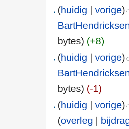
(
huidig
|
vorige
)
BartHendrickse
bytes)
(+8)
(
huidig
|
vorige
)
BartHendrickse
bytes)
(-1)
(
huidig
|
vorige
)
(
overleg
|
bijdra