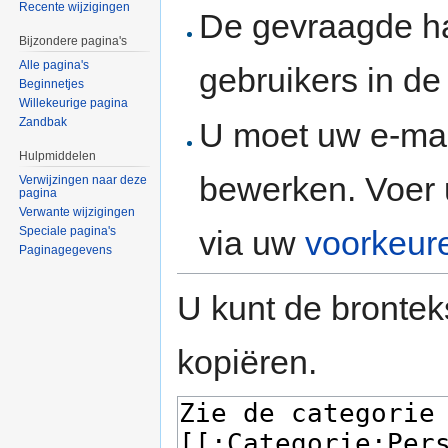
Recente wijzigingen
De gevraagde h
Bijzondere pagina's
Alle pagina's
gebruikers in d
Beginnetjes
Willekeurige pagina
Zandbak
U moet uw e-mai
Hulpmiddelen
bewerken. Voer 
Verwijzingen naar deze
pagina
Verwante wijzigingen
via uw
voorkeur
Speciale pagina's
Paginagegevens
U kunt de brontek
kopiëren.