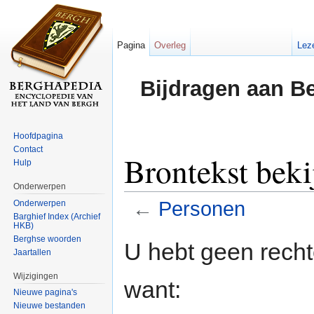
Pagina
Overleg
Lez
Bijdragen aan B
Hoofdpagina
Contact
Brontekst beki
Hulp
Onderwerpen
←
Personen
Onderwerpen
Barghief Index (Archief
HKB)
Ga naar:
navigatie
,
zoeken
Berghse woorden
U hebt geen rech
Jaartallen
Wijzigingen
want:
Nieuwe pagina's
Nieuwe bestanden