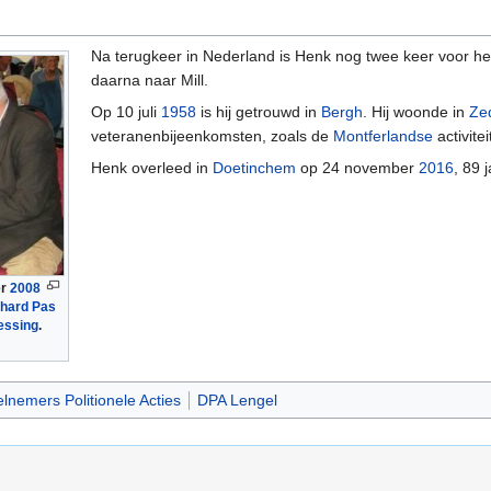
Na terugkeer in Nederland is Henk nog twee keer voor he
daarna naar Mill.
Op 10 juli
1958
is hij getrouwd in
Bergh
. Hij woonde in
Ze
veteranenbijeenkomsten, zoals de
Montferlandse
activite
Henk overleed in
Doetinchem
op 24 november
2016
, 89 
er
2008
hard Pas
essing
.
lnemers Politionele Acties
DPA Lengel