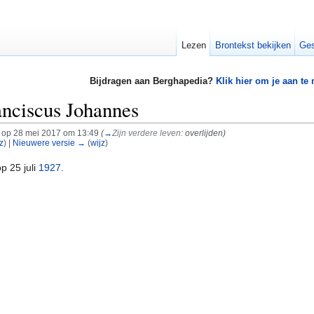
Lezen
Brontekst bekijken
Ges
Bijdragen aan Berghapedia?
Klik hier om je aan te
anciscus Johannes
op 28 mei 2017 om 13:49
(
→
Zijn verdere leven:
overlijden
)
z
) |
Nieuwere versie →
(
wijz
)
p 25 juli
1927
.