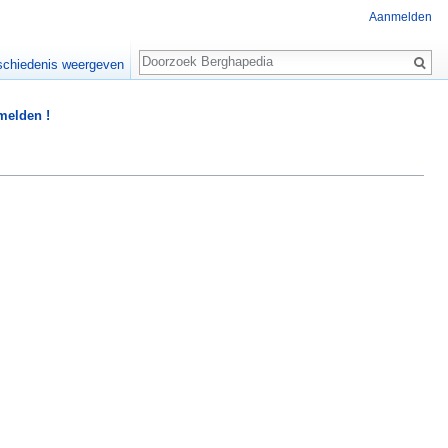
Aanmelden
Zoeken
chiedenis weergeven
 melden !