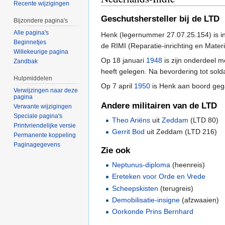
Recente wijzigingen
Geschutshersteller bij de LTD
Bijzondere pagina's
Alle pagina's
Henk (legernummer 27.07.25.154) is in
Beginnetjes
de RIMI (Reparatie-inrichting en Mater
Willekeurige pagina
Op 18 januari
1948
is zijn onderdeel 
Zandbak
heeft gelegen. Na bevordering tot sold
Hulpmiddelen
Op 7 april
1950
is Henk aan boord ge
Verwijzingen naar deze
pagina
Andere militairen van de LTD
Verwante wijzigingen
Speciale pagina's
Theo Ariëns
uit
Zeddam
(LTD 80)
Printvriendelijke versie
Gerrit Bod
uit Zeddam (LTD 216)
Permanente koppeling
Paginagegevens
Zie ook
Neptunus-diploma
(heenreis)
Ereteken voor Orde en Vrede
Scheepskisten
(terugreis)
Demobilisatie-insigne
(afzwaaien)
Oorkonde Prins Bernhard