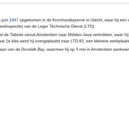
 juni
1947
opgekomen in de Kromhoutkazerne in Utecht, waar hij een opl
ieelinspectie) van de Leger Technische Dienst (LTD).
met de
Tabinta
vanuit Amsterdam naar Midden-Java vertrokken, waar h
aat 1e klas werd hij overgeplaatst naar LTD 82, een kleinere werkplaat
gaan van de
Dundalk Bay
, waarmee hij op 3 mei in Amsterdam aankwa