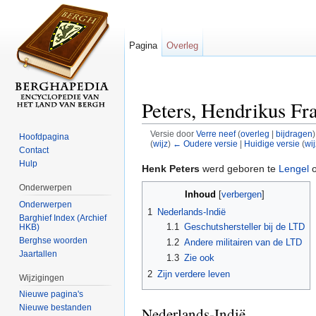
Pagina
Overleg
Peters, Hendrikus Fr
Versie door
Verre neef
(
overleg
|
bijdragen
)
Hoofdpagina
(
wijz
)
← Oudere versie
|
Huidige versie
(
wij
Contact
Ga naar:
navigatie
,
zoeken
Hulp
Henk Peters
werd geboren te
Lengel
o
Onderwerpen
Inhoud
[
verbergen
]
Onderwerpen
1
Nederlands-Indië
Barghief Index (Archief
1.1
Geschutshersteller bij de LTD
HKB)
Berghse woorden
1.2
Andere militairen van de LTD
Jaartallen
1.3
Zie ook
2
Zijn verdere leven
Wijzigingen
Nieuwe pagina's
Nieuwe bestanden
Nederlands-Indië