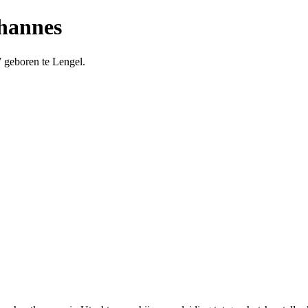
ohannes
7
geboren te
Lengel
.