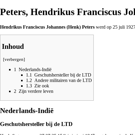
Peters, Hendrikus Franciscus J
Hendrikus Franciscus Johannes (Henk) Peters
werd op 25 juli
192
Inhoud
[
verbergen
]
1
Nederlands-Indië
1.1
Geschutshersteller bij de LTD
1.2
Andere militairen van de LTD
1.3
Zie ook
2
Zijn verdere leven
Nederlands-Indië
Geschutshersteller bij de LTD