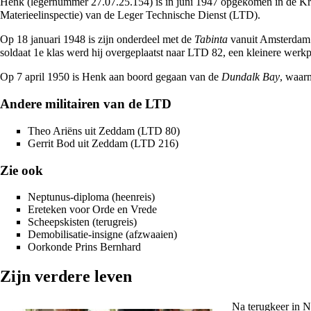
Henk (legernummer 27.07.25.154) is in juni
1947
opgekomen in de Krom
Materieelinspectie) van de Leger Technische Dienst (LTD).
Op 18 januari
1948
is zijn onderdeel met de
Tabinta
vanuit Amsterdam 
soldaat 1e klas werd hij overgeplaatst naar LTD 82, een kleinere werkp
Op 7 april
1950
is Henk aan boord gegaan van de
Dundalk Bay
, waar
Andere militairen van de LTD
Theo Ariëns
uit
Zeddam
(LTD 80)
Gerrit Bod
uit Zeddam (LTD 216)
Zie ook
Neptunus-diploma
(heenreis)
Ereteken voor Orde en Vrede
Scheepskisten
(terugreis)
Demobilisatie-insigne
(afzwaaien)
Oorkonde Prins Bernhard
Zijn verdere leven
Na terugkeer in N