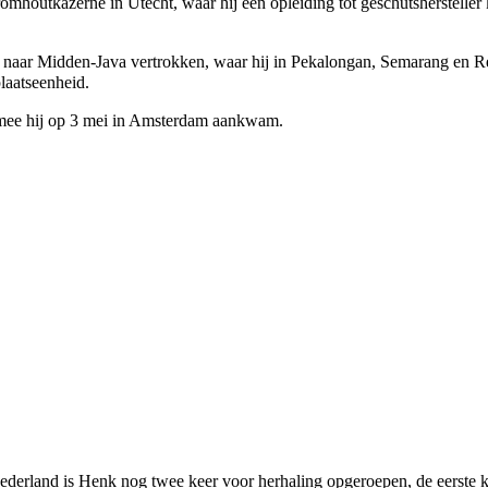
houtkazerne in Utecht, waar hij een opleiding tot geschutshersteller k
naar Midden-Java vertrokken, waar hij in Pekalongan, Semarang en Re
laatseenheid.
mee hij op 3 mei in Amsterdam aankwam.
ederland is Henk nog twee keer voor herhaling opgeroepen, de eerste ke