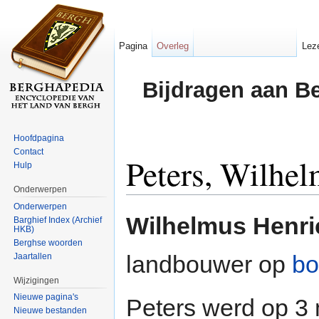
Pagina
Overleg
Lez
Bijdragen aan B
Hoofdpagina
Contact
Peters, Wilhe
Hulp
Onderwerpen
Ga naar:
navigatie
,
zoeken
Onderwerpen
Wilhelmus Henri
Barghief Index (Archief
HKB)
Berghse woorden
landbouwer op
bo
Jaartallen
Wijzigingen
Nieuwe pagina's
Peters werd op 3
Nieuwe bestanden