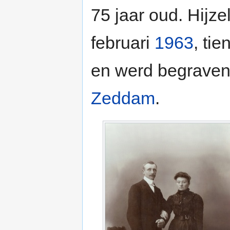
75 jaar oud. Hijze
februari
1963
, ti
en werd begrave
Zeddam
.