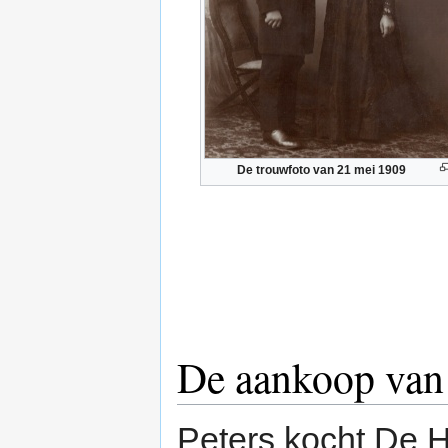
De trouwfoto van 21 mei 1909
De aankoop van
Peters kocht De H