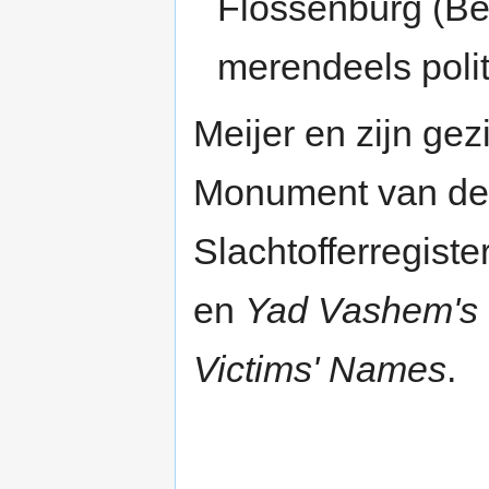
Flossenbürg (Bei
merendeels poli
Meijer en zijn gez
Monument van de
Slachtofferregist
en
Yad Vashem's 
Victims' Names
.