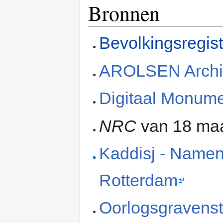
Bronnen
Bevolkingsregis
AROLSEN Archi
Digitaal Monum
NRC
van 18 maa
Kaddisj - Namenl
Rotterdam
Oorlogsgravenst