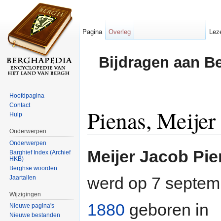
Pagina
Overleg
Lez
Bijdragen aan B
Hoofdpagina
Contact
Pienas, Meijer
Hulp
Onderwerpen
Ga naar:
navigatie
,
zoeken
Onderwerpen
Meijer Jacob Pi
Barghief Index (Archief
HKB)
Berghse woorden
werd op 7 septem
Jaartallen
Wijzigingen
1880
geboren in
Nieuwe pagina's
Nieuwe bestanden