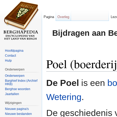
Pagina
Overleg
Lez
Bijdragen aan B
Hoofdpagina
Contact
Poel (boerderi
Hulp
Onderwerpen
Ga naar:
navigatie
,
zoeken
Onderwerpen
De Poel
is een
bo
Barghief Index (Archief
HKB)
Berghse woorden
Wetering
.
Jaartallen
Wijzigingen
Nieuwe pagina's
De geschiedenis v
Nieuwe bestanden