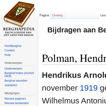
Pagina
Overleg
Lez
Bijdragen aan B
Hoofdpagina
Contact
Polman, Hendr
Hulp
Onderwerpen
Ga naar:
navigatie
,
zoeken
Onderwerpen
Hendrikus Arno
Barghief Index (Archief
HKB)
Berghse woorden
november
1919
g
Jaartallen
Wijzigingen
Wilhelmus Antoni
Nieuwe pagina's
Nieuwe bestanden