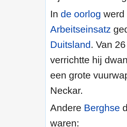
In
de oorlog
werd 
Arbeitseinsatz
ged
Duitsland
. Van 2
verrichtte hij dwa
een grote vuurwa
Neckar.
Andere
Berghse
d
waren: