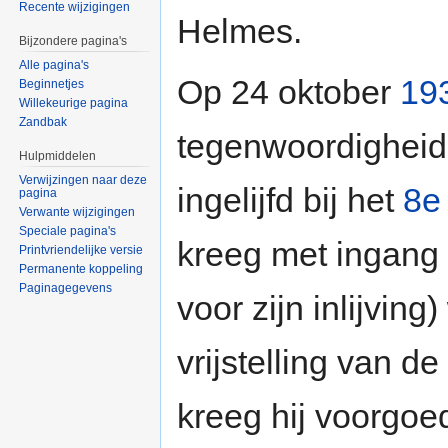
Recente wijzigingen
Helmes.
Bijzondere pagina's
Alle pagina's
Op 24 oktober
19
Beginnetjes
Willekeurige pagina
Zandbak
tegenwoordigheid"
Hulpmiddelen
Verwijzingen naar deze
ingelijfd bij het
8e
pagina
Verwante wijzigingen
Speciale pagina's
kreeg met ingang
Printvriendelijke versie
Permanente koppeling
Paginagegevens
voor zijn inlijvi
vrijstelling van d
kreeg hij voorgoed 