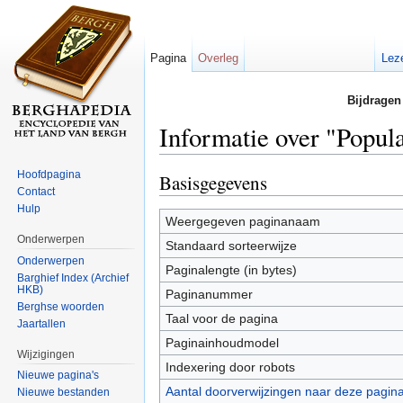
Pagina
Overleg
Lez
Bijdragen
Informatie over "Popula
Ga naar:
navigatie
,
zoeken
Hoofdpagina
Basisgegevens
Contact
Hulp
Weergegeven paginanaam
Onderwerpen
Standaard sorteerwijze
Onderwerpen
Paginalengte (in bytes)
Barghief Index (Archief
HKB)
Paginanummer
Berghse woorden
Taal voor de pagina
Jaartallen
Paginainhoudmodel
Wijzigingen
Indexering door robots
Nieuwe pagina's
Aantal doorverwijzingen naar deze pagin
Nieuwe bestanden