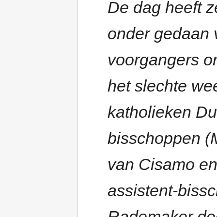
De dag heeft z
onder gedaan v
voorgangers o
het slechte we
katholieken Dui
bisschoppen (M
van Cisamo en
assistent-biss
Rademaker dee