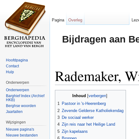
Pagina
Overleg
Lez
Bijdragen aan B
Hoofdpagina
Contact
Rademaker, W
Hulp
Onderwerpen
Ga naar:
navigatie
,
zoeken
Onderwerpen
Inhoud
Barghief Index (Archief
[
verbergen
]
HKB)
1
Pastoor in 's-Heerenberg
Berghse woorden
2
Zevende Gelderse Katholiekendag
Jaartallen
3
De sociaal werker
Wijzigingen
4
Zijn reis naar het Heilige Land
Nieuwe pagina's
5
Zijn kapelaans
Nieuwe bestanden
6
Bronnen