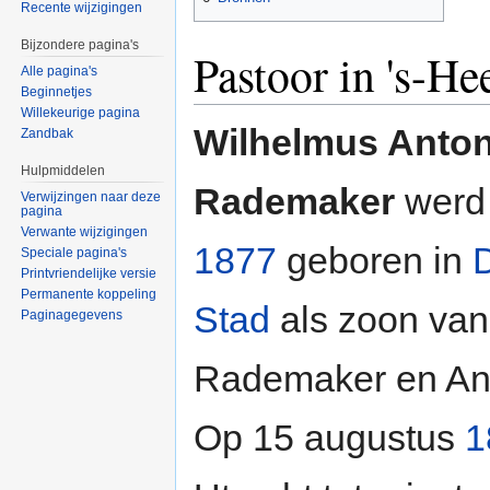
Recente wijzigingen
Bijzondere pagina's
Pastoor in 's-He
Alle pagina's
Beginnetjes
Willekeurige pagina
Wilhelmus Anton
Zandbak
Hulpmiddelen
Rademaker
werd 
Verwijzingen naar deze
pagina
Verwante wijzigingen
1877
geboren in
Speciale pagina's
Printvriendelijke versie
Permanente koppeling
Stad
als zoon van
Paginagegevens
Rademaker en An
Op 15 augustus
1