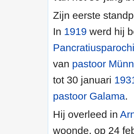
Zijn eerste stand
In
1919
werd hij 
Pancratiusparoch
van
pastoor Münn
tot 30 januari
193
pastoor Galama
.
Hij overleed in
Ar
woonde, op 24 fe