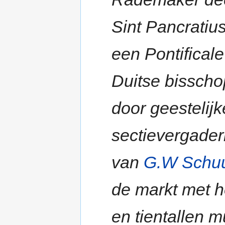
Sint Pancratiu
een Pontifical
Duitse bisscho
door geestelij
sectievergader
van
G.W Schu
de markt met 
en tientallen 