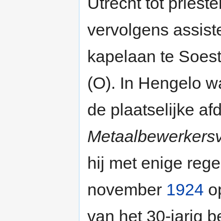
Utrecht tot priest
vervolgens assist
kapelaan te Soes
(O). In Hengelo w
de plaatselijke af
Metaalbewerkersv
hij met enige rege
november
1924
op
van het 30-jarig 