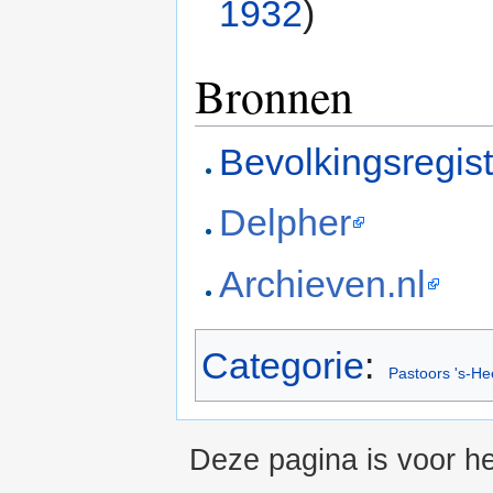
1932
)
Bronnen
Bevolkingsregis
Delpher
Archieven.nl
Categorie
:
Pastoors 's-H
Deze pagina is voor h