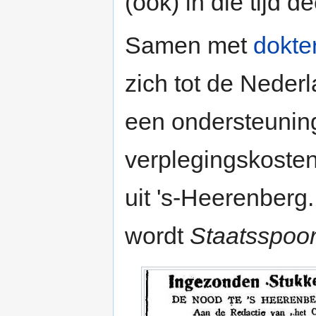
(ook) in die tijd d
Samen met
dokte
zich tot de Nede
een ondersteuning
verplegingskoste
uit 's-Heerenberg
wordt
Staatsspoo