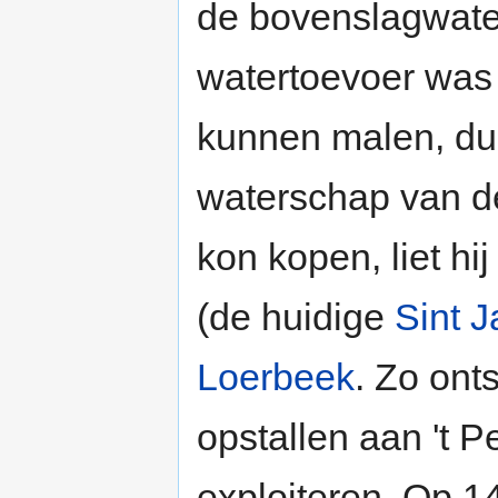
de bovenslagwat
watertoevoer was 
kunnen malen, dus
waterschap van 
kon kopen, liet hi
(de huidige
Sint J
Loerbeek
. Zo ont
opstallen aan 't P
exploiteren. Op 