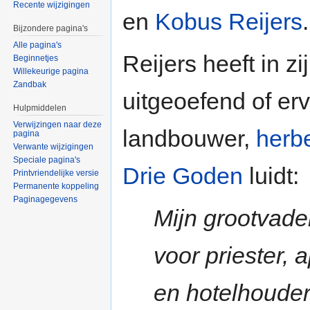
Recente wijzigingen
en
Kobus Reijers
.
Bijzondere pagina's
Alle pagina's
Reijers heeft in z
Beginnetjes
Willekeurige pagina
Zandbak
uitgeoefend of er
Hulpmiddelen
Verwijzingen naar deze
landbouwer,
herbe
pagina
Verwante wijzigingen
Speciale pagina's
Drie Goden
luidt:
Printvriendelijke versie
Permanente koppeling
Paginagegevens
Mijn grootvade
voor priester, 
en hotelhouder,