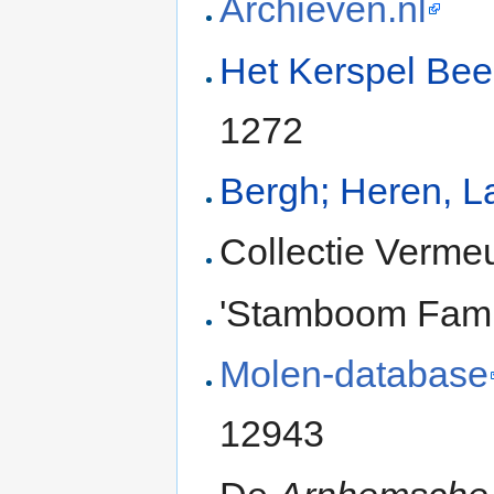
Archieven.nl
Het Kerspel Bee
1272
Bergh; Heren, L
Collectie Verme
'Stamboom Famili
Molen-database
12943