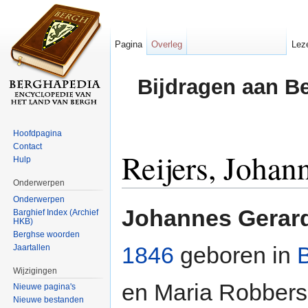
Pagina
Overleg
Lez
Bijdragen aan B
Hoofdpagina
Contact
Reijers, Johan
Hulp
Onderwerpen
Ga naar:
navigatie
,
zoeken
Onderwerpen
Johannes Gerard
Barghief Index (Archief
HKB)
Berghse woorden
1846
geboren in
Jaartallen
Wijzigingen
en Maria Robbers
Nieuwe pagina's
Nieuwe bestanden