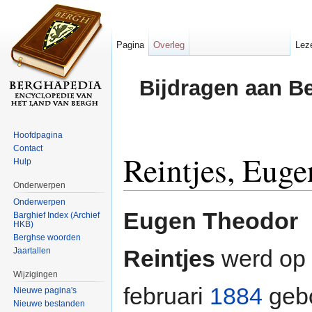
Pagina
Overleg
Lez
Bijdragen aan B
Hoofdpagina
Contact
Reintjes, Eug
Hulp
Onderwerpen
Ga naar:
navigatie
,
zoeken
Onderwerpen
Eugen Theodor
Barghief Index (Archief
HKB)
Berghse woorden
Reintjes
werd op
Jaartallen
Wijzigingen
februari
1884
geb
Nieuwe pagina's
Nieuwe bestanden