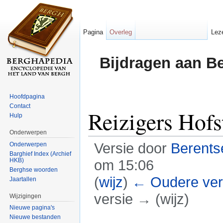
Pagina
Overleg
Lez
Bijdragen aan B
Hoofdpagina
Contact
Reizigers Hofs
Hulp
Onderwerpen
Versie door
Berent
Onderwerpen
Barghief Index (Archief
HKB)
om 15:06
Berghse woorden
(
wijz
)
← Oudere ver
Jaartallen
versie → (wijz)
Wijzigingen
Nieuwe pagina's
Ga naar:
navigatie
,
zoeken
Nieuwe bestanden