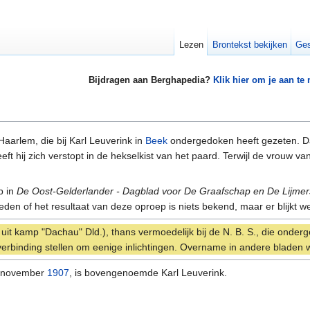
Lezen
Brontekst bekijken
Ges
Bijdragen aan Berghapedia?
Klik hier om je aan te
Haarlem, die bij Karl Leuverink in
Beek
ondergedoken heeft gezeten. Daa
 hij zich verstopt in de hekselkist van het paard. Terwijl de vrouw van
p in
De Oost-Gelderlander - Dagblad voor De Graafschap en De Lijmer
eden of het resultaat van deze oproep is niets bekend, maar er blijkt we
ng uit kamp "Dachau" Dld.), thans vermoedelijk bij de N. B. S., die onde
 verbinding stellen om eenige inlichtingen. Overname in andere blade
1 november
1907
, is bovengenoemde Karl Leuverink.