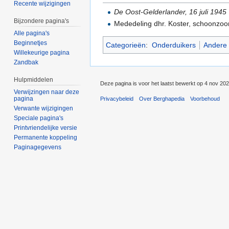
Recente wijzigingen
De Oost-Gelderlander, 16 juli 1945
Bijzondere pagina's
Mededeling dhr. Koster, schoonzoo
Alle pagina's
Beginnetjes
Categorieën
:
Onderduikers
Andere 
Willekeurige pagina
Zandbak
Hulpmiddelen
Deze pagina is voor het laatst bewerkt op 4 nov 20
Verwijzingen naar deze
pagina
Privacybeleid
Over Berghapedia
Voorbehoud
Verwante wijzigingen
Speciale pagina's
Printvriendelijke versie
Permanente koppeling
Paginagegevens