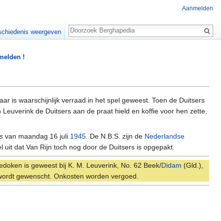
Aanmelden
Zoeken
chiedenis weergeven
 melden !
r is waarschijnlijk verraad in het spel geweest. Toen de Duitsers
 Leuverink de Duitsers aan de praat hield en koffie voor hen zette,
s
van maandag 16 juli
1945
. De N.B.S. zijn de
Nederlandse
l uit dat Van Rijn toch nog door de Duitsers is opgepakt.
rgedoken is geweest bij K. M. Leuverink, No. 62 Beek/
Didam
(Gld.),
n wordt gewenscht. Onkosten worden vergoed.