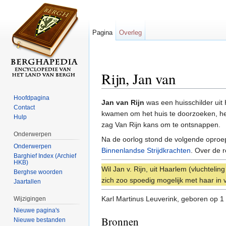
Pagina
Overleg
Rijn, Jan van
Ga naar:
navigatie
,
zoeken
Hoofdpagina
Jan van Rijn
was een huisschilder uit 
Contact
kwamen om het huis te doorzoeken, heeft
Hulp
zag Van Rijn kans om te ontsnappen.
Onderwerpen
Na de oorlog stond de volgende oproe
Onderwerpen
Binnenlandse Strijdkrachten
. Over de r
Barghief Index (Archief
HKB)
Wil Jan v. Rijn, uit Haarlem (vluchteli
Berghse woorden
zich zoo spoedig mogelijk met haar in
Jaartallen
Karl Martinus Leuverink, geboren op 
Wijzigingen
Nieuwe pagina's
Bronnen
Nieuwe bestanden