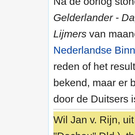
Na de oorlog sto
Gelderlander - D
Lijmers
van maand
Nederlandse Binn
reden of het resul
bekend, maar er bl
door de Duitsers 
Wil Jan v. Rijn, u