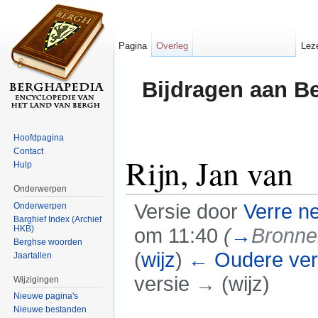
Pagina
Overleg
Lez
Bijdragen aan B
Hoofdpagina
Contact
Rijn, Jan van
Hulp
Onderwerpen
Versie door
Verre n
Onderwerpen
Barghief Index (Archief
HKB)
om 11:40
(
→
Bronne
Berghse woorden
(
wijz
)
← Oudere ver
Jaartallen
versie → (wijz)
Wijzigingen
Nieuwe pagina's
Ga naar:
navigatie
,
zoeken
Nieuwe bestanden