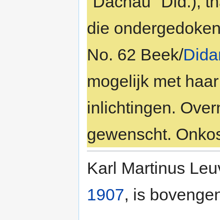
"Dachau" Dld.), th
die ondergedoken 
No. 62 Beek/
Did
mogelijk met haar
inlichtingen. Ove
gewenscht. Onkos
Karl Martinus Le
1907
, is bovenge