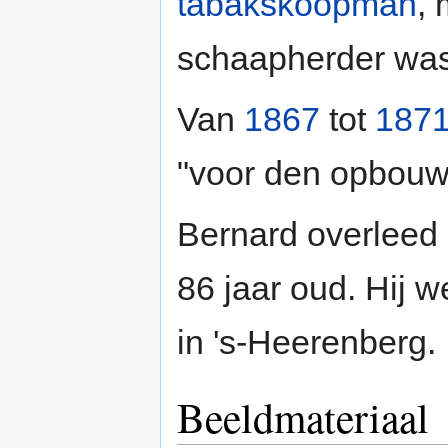
tabakskoopman
, 
schaapherder was
Van
1867
tot
187
"voor den opbou
Bernard overleed 
86 jaar oud. Hij 
in 's-Heerenberg.
Beeldmateriaal