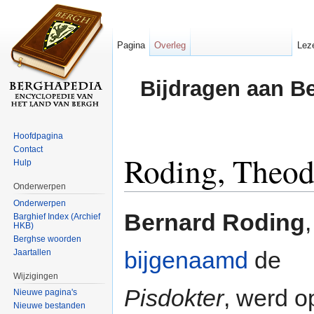
Pagina
Overleg
Lez
Bijdragen aan B
Hoofdpagina
Contact
Roding, Theod
Hulp
Onderwerpen
Ga naar:
navigatie
,
zoeken
Onderwerpen
Bernard Roding
,
Barghief Index (Archief
HKB)
Berghse woorden
bijgenaamd
de
Jaartallen
Wijzigingen
Pisdokter
, werd o
Nieuwe pagina's
Nieuwe bestanden