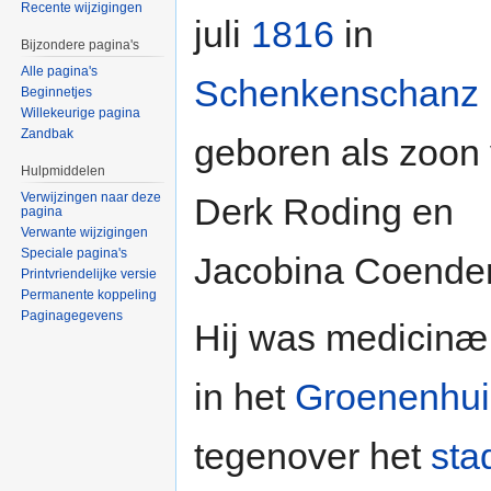
Recente wijzigingen
juli
1816
in
Bijzondere pagina's
Alle pagina's
Schenkenschanz
Beginnetjes
Willekeurige pagina
Zandbak
geboren als zoon
Hulpmiddelen
Verwijzingen naar deze
Derk Roding en
pagina
Verwante wijzigingen
Speciale pagina's
Jacobina Coender
Printvriendelijke versie
Permanente koppeling
Paginagegevens
Hij was medicinæ
in het
Groenenhui
tegenover het
sta