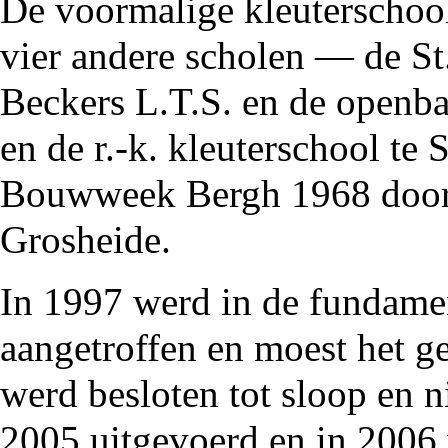
De voormalige kleuterschoo
vier andere scholen — de
St
Beckers L.T.S.
en de
openba
en de
r.-k. kleuterschool
te
Bouwweek Bergh 1968
door
Grosheide.
In
1997
werd in de fundamen
aangetroffen en moest het g
werd besloten tot sloop en 
2005
uitgevoerd en in
2006