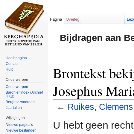
Pagina
Overleg
Lez
Bijdragen aan B
Hoofdpagina
Contact
Brontekst bek
Hulp
Onderwerpen
Josephus Mari
Onderwerpen
Barghief Index (Archief
HKB)
Berghse woorden
←
Ruikes, Clemens
Jaartallen
Ga naar:
navigatie
,
zoeken
Wijzigingen
U hebt geen rech
Nieuwe pagina's
Nieuwe bestanden