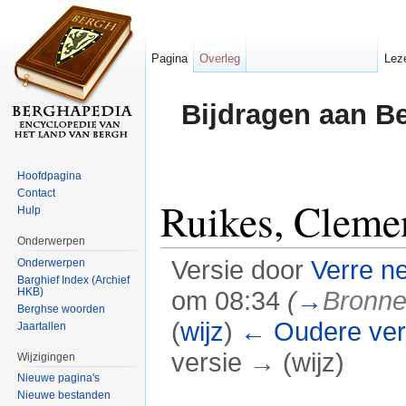
Pagina
Overleg
Lez
Bijdragen aan B
Hoofdpagina
Contact
Ruikes, Cleme
Hulp
Onderwerpen
Versie door
Verre n
Onderwerpen
Barghief Index (Archief
HKB)
om 08:34
(
→
Bronn
Berghse woorden
(
wijz
)
← Oudere ver
Jaartallen
versie → (wijz)
Wijzigingen
Nieuwe pagina's
Ga naar:
navigatie
,
zoeken
Nieuwe bestanden