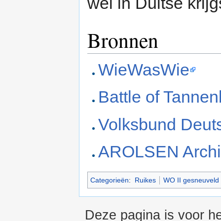
wel in Duitse krij
Bronnen
WieWasWie
Battle of Tannen
Volksbund Deuts
AROLSEN Archi
Categorieën
:
Ruikes
WO II gesneuveld
Deze pagina is voor he