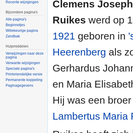
Clemens Joseph
Recente wijzigingen
Bijzondere pagina's
Ruikes
werd op 1
Alle pagina's
Beginnetjes
Willekeurige pagina
1921
geboren in
'
Zandbak
Hulpmiddelen
Heerenberg
als z
Verwijzingen naar deze
pagina
Verwante wijzigingen
Gerhardus Johan
Speciale pagina's
Printvriendelijke versie
Permanente koppeling
en Maria Elisabet
Paginagegevens
Hij was een broe
Lambertus Maria 