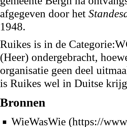
gemeente Bergh
na ontvangs
afgegeven door het
Standes
1948
.
Ruikes is in de
Categorie:W
(Heer)
ondergebracht, hoewe
organisatie geen deel uitma
is Ruikes wel in Duitse krij
Bronnen
WieWasWie