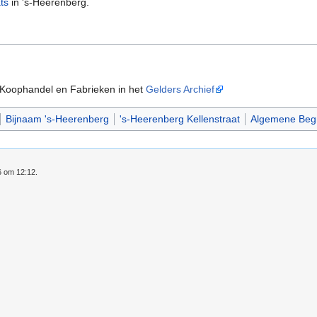
ts
in 's-Heerenberg.
 Koophandel en Fabrieken in het
Gelders Archief
Bijnaam 's-Heerenberg
's-Heerenberg Kellenstraat
Algemene Begr
6 om 12:12.