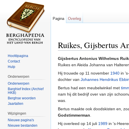
Pagina
Overleg
Ruikes, Gijsbertus A
Ga naar:
navigatie
,
zoeken
Hoofdpagina
Gijsbertus Antonius Wilhelmus Rui
Contact
Ruikes en Aleida Johanna van Halteren
Hulp
Hij trouwde op 11 november
1940
in '
Onderwerpen
dochter van
Johannes Hendrikus Ebbi
Onderwerpen
Bertus had een meubelwinkel met
timm
Barghief Index (Archief
HKB)
nam hij dit bedrijf over van zijn sch
Berghse woorden
was.
Jaartallen
Bertus maakte ook doodskisten en, zoa
Wijzigingen
Godstimmerman
.
Nieuwe pagina's
Hij overleed op 14 juli
1989
in 's-Heere
Nieuwe bestanden