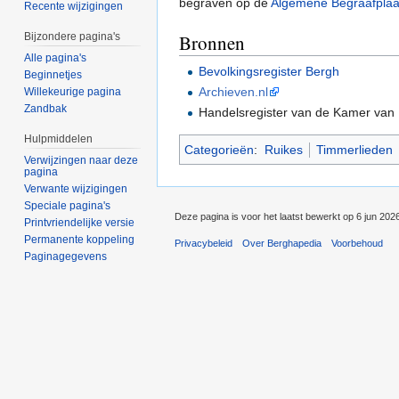
begraven op de
Algemene Begraafplaa
Recente wijzigingen
Bronnen
Bijzondere pagina's
Alle pagina's
Bevolkingsregister Bergh
Beginnetjes
Archieven.nl
Willekeurige pagina
Zandbak
Handelsregister van de Kamer van
Hulpmiddelen
Categorieën
:
Ruikes
Timmerlieden
Verwijzingen naar deze
pagina
Verwante wijzigingen
Speciale pagina's
Deze pagina is voor het laatst bewerkt op 6 jun 202
Printvriendelijke versie
Permanente koppeling
Privacybeleid
Over Berghapedia
Voorbehoud
Paginagegevens