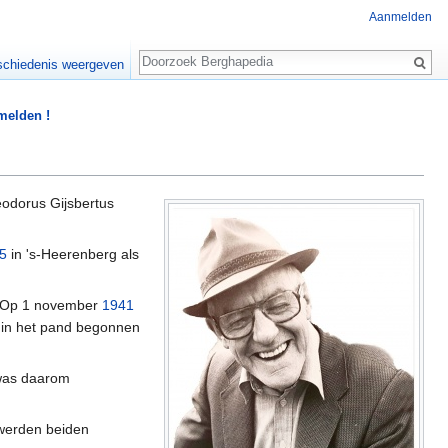
Aanmelden
Zoeken
chiedenis weergeven
 melden !
odorus Gijsbertus
5
in 's-Heerenberg als
. Op 1 november
1941
in het pand begonnen
as daarom
j werden beiden