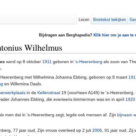
Lezen
Brontekst bekijken
Ges
Bijdragen aan Berghapedia?
Klik hier om je aan te
ntonius Wilhelmus
kes
werd op 8 oktober
1911
geboren in
's-Heerenberg
als zoon van The
.
s-Heerenberg met Wilhelmina Johanna Ebbing, geboren op 8 maart
191
ng
en Willemina Daals.
erwerkplaats
in de
Kellenstraat
19 (voorheen A149) te 's-Heerenberg
oonvader Johannes Ebbing, die eveneens timmerman was en in april
1920
ls men dat in 's-Heerenberg zegt, legde ook mensen af. Zijn
bijnaam
w
nberg, 77 jaar oud. Zijn vrouw overleed op 2 juli
2006
, 91 jaar oud. Zi