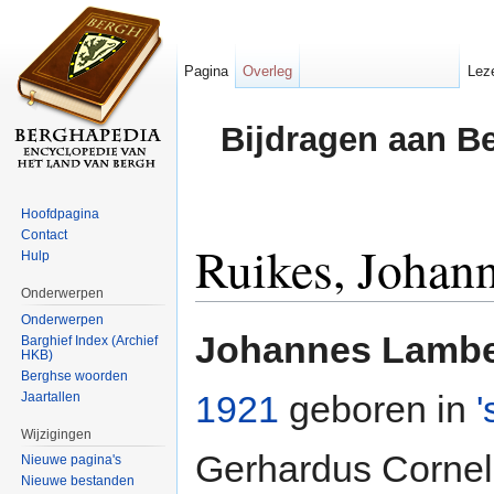
Pagina
Overleg
Lez
Bijdragen aan B
Hoofdpagina
Contact
Ruikes, Johan
Hulp
Onderwerpen
Ga naar:
navigatie
,
zoeken
Onderwerpen
Johannes Lambe
Barghief Index (Archief
HKB)
Berghse woorden
1921
geboren in
Jaartallen
Wijzigingen
Gerhardus Cornel
Nieuwe pagina's
Nieuwe bestanden