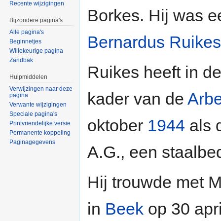
Recente wijzigingen
Borkes. Hij was e
Bijzondere pagina's
Alle pagina's
Bernardus Ruikes
Beginnetjes
Willekeurige pagina
Zandbak
Ruikes heeft in d
Hulpmiddelen
Verwijzingen naar deze
kader van de
Arbe
pagina
Verwante wijzigingen
Speciale pagina's
oktober
1944
als 
Printvriendelijke versie
Permanente koppeling
Paginagegevens
A.G., een staalbed
Hij trouwde met M
in
Beek
op 30 apr