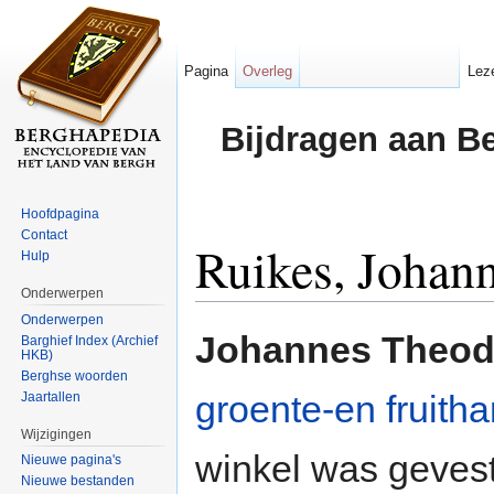
Pagina
Overleg
Lez
Bijdragen aan B
Hoofdpagina
Contact
Ruikes, Johan
Hulp
Onderwerpen
Ga naar:
navigatie
,
zoeken
Onderwerpen
Johannes Theod
Barghief Index (Archief
HKB)
Berghse woorden
groente-en fruith
Jaartallen
Wijzigingen
winkel was geves
Nieuwe pagina's
Nieuwe bestanden