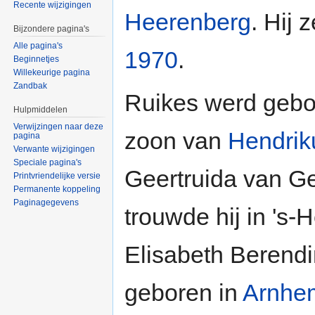
Recente wijzigingen
Heerenberg
. Hij 
Bijzondere pagina's
Alle pagina's
1970
.
Beginnetjes
Willekeurige pagina
Zandbak
Ruikes werd geb
Hulpmiddelen
Verwijzingen naar deze
zoon van
Hendrik
pagina
Verwante wijzigingen
Speciale pagina's
Geertruida van G
Printvriendelijke versie
Permanente koppeling
Paginagegevens
trouwde hij in 's
Elisabeth Berend
geboren in
Arnhe