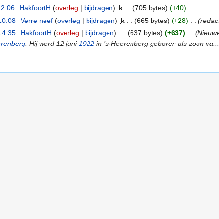
12:06
‎
HakfoortH
(
overleg
|
bijdragen
)
‎
k
. .
(705 bytes)
(+40)
10:08
‎
Verre neef
(
overleg
|
bijdragen
)
‎
k
. .
(665 bytes)
(+28)
‎
. .
(redact
14:35
‎
HakfoortH
(
overleg
|
bijdragen
)
‎
. .
(637 bytes)
(+637)
‎
. .
(Nieuwe
erenberg
. Hij werd 12 juni
1922
in ’s-Heerenberg geboren als zoon va...