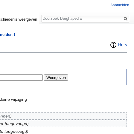
Aanmelden
Zoeken
chiedenis weergeven
 melden !
Hulp
leine wijziging
onnen
)
oer toegevoegd)
oto toegevoegd)