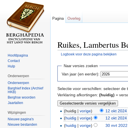
Pagina
Overleg
Ruikes, Lambertus Be
Logboek voor deze pagina bekijken
Hoofdpagina
Ga naar:
navigatie
,
zoeken
Contact
Naar versies zoeken
Hulp
Van jaar (en eerder):
Onderwerpen
Onderwerpen
Barghief Index (Archief
Selectie voor verschillen: selecteer d
HKB)
Verklaring afkortingen:
(huidig)
= versc
Berghse woorden
Jaartallen
(huidig |
vorige
)
12 okt 2024
Wijzigingen
(
huidig
|
vorige
)
12 okt 2024
Nieuwe pagina's
Nieuwe bestanden
(
huidig
|
vorige
)
30 mrt 2022