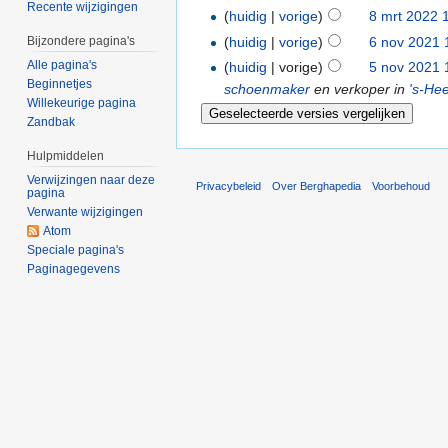
Recente wijzigingen
(
huidig
|
vorige
)
8 mrt 2022 
(
huidig
|
vorige
)
6 nov 2021 
Bijzondere pagina's
Alle pagina's
(
huidig
| vorige)
5 nov 2021 
Beginnetjes
schoenmaker
en verkoper in
's-He
Willekeurige pagina
Zandbak
Hulpmiddelen
Verwijzingen naar deze
Privacybeleid
Over Berghapedia
Voorbehoud
pagina
Verwante wijzigingen
Atom
Speciale pagina's
Paginagegevens