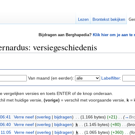
Lezen
Brontekst bekijken
Ges
Bijdragen aan Berghapedia?
Klik hier om je aan te
rnardus: versiegeschiedenis
Van maand (en eerder):
Labelfilter
:
e te vergelijken versies en toets ENTER of de knop onderaan.
hil met huidige versie,
(vorige)
= verschil met voorgaande versie,
k
= k
 06:41
‎
Verre neef
(
overleg
|
bijdragen
)
‎
. .
(1.166 bytes)
(+21)
‎
. .
(
→
Br
 06:40
‎
Verre neef
(
overleg
|
bijdragen
)
‎
k
. .
(1.145 bytes)
(+80)
‎
. .
(br
 11:05
‎
Verre neef
(
overleg
|
bijdragen
)
‎
k
. .
(1.065 bytes)
(+360)
‎
. .
(f