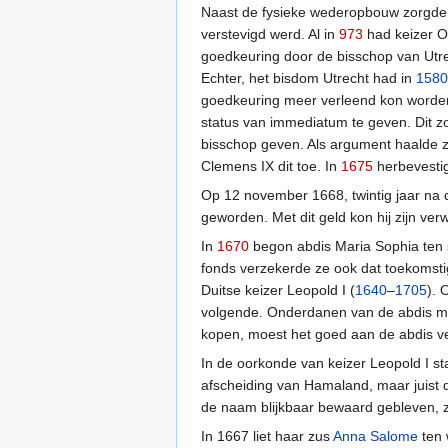
Naast de fysieke wederopbouw zorgde ab
verstevigd werd. Al in
973
had keizer O
goedkeuring door de bisschop van Utre
Echter, het bisdom Utrecht had in
1580
goedkeuring meer verleend kon worde
status van immediatum te geven. Dit zo
bisschop geven. Als argument haalde zi
Clemens IX dit toe. In
1675
herbevestig
Op 12 november 1668, twintig jaar na 
geworden. Met dit geld kon hij zijn ver
In
1670
begon abdis Maria Sophia ten 
fonds verzekerde ze ook dat toekomsti
Duitse keizer Leopold I (
1640
–
1705
). 
volgende. Onderdanen van de abdis moch
kopen, moest het goed aan de abdis v
In de oorkonde van keizer Leopold I s
afscheiding van Hamaland, maar juist 
de naam blijkbaar bewaard gebleven, 
In 1667 liet haar zus
Anna Salome
ten 