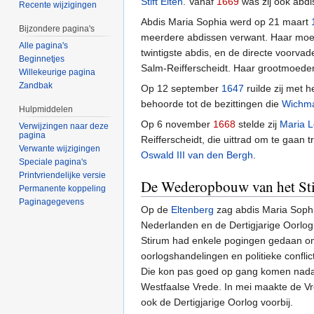
Stift Elten
. Vanaf
1669
was zij ook abdi
Recente wijzigingen
Abdis Maria Sophia werd op 21 maart
Bijzondere pagina's
meerdere abdissen verwant. Haar moe
Alle pagina's
twintigste abdis, en de directe voorv
Beginnetjes
Salm-Reifferscheidt. Haar grootmoede
Willekeurige pagina
Zandbak
Op 12 september
1647
ruilde zij met 
behoorde tot de bezittingen die
Wichma
Hulpmiddelen
Op 6 november
1668
stelde zij
Maria L
Verwijzingen naar deze
pagina
Reifferscheidt, die uittrad om te gaa
Verwante wijzigingen
Oswald III van den Bergh
.
Speciale pagina's
Printvriendelijke versie
De Wederopbouw van het Sti
Permanente koppeling
Paginagegevens
Op de
Eltenberg
zag abdis Maria Sophi
Nederlanden en de Dertigjarige Oorlog
Stirum had enkele pogingen gedaan o
oorlogshandelingen en politieke confli
Die kon pas goed op gang komen nada
Westfaalse Vrede. In mei maakte de Vr
ook de Dertigjarige Oorlog voorbij.