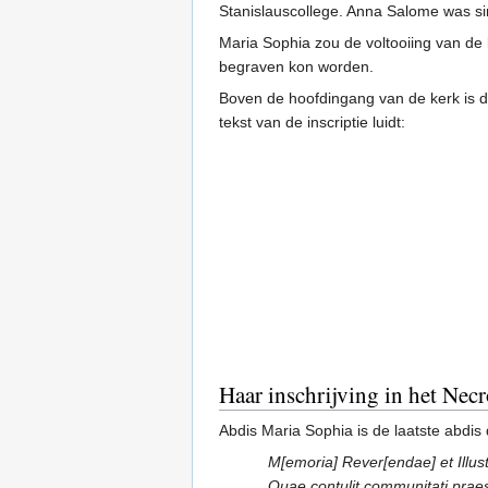
Stanislauscollege. Anna Salome was s
Maria Sophia zou de voltooiing van de
begraven kon worden.
Boven de hoofdingang van de kerk is 
tekst van de inscriptie luidt:
Haar inschrijving in het Nec
Abdis Maria Sophia is de laatste abdis 
M[emoria] Rever[endae] et Illus
Quae contulit communitati praese