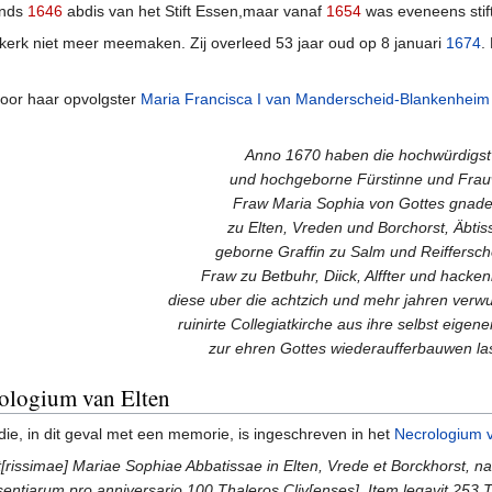
inds
1646
abdis van het Stift Essen,maar vanaf
1654
was eveneens stift
 kerk niet meer meemaken. Zij overleed 53 jaar oud op 8 januari
1674
.
door haar opvolgster
Maria Francisca I van Manderscheid-Blankenheim
Anno 1670 haben die hochwürdigst
und hochgeborne Fürstinne und Frau
Fraw Maria Sophia von Gottes gnad
zu Elten, Vreden und Borchorst, Äbtis
geborne Graffin zu Salm und Reiffersch
Fraw zu Betbuhr, Diick, Alffter und hacke
diese uber die achtzich und mehr jahren verw
ruinirte Collegiatkirche aus ihre selbst eigene
zur ehren Gottes wiederaufferbauwen la
rologium van Elten
die, in dit geval met een memorie, is ingeschreven in het
Necrologium v
t[rissimae] Mariae Sophiae Abbatissae in Elten, Vrede et Borckhorst, na
ntiarum pro anniversario 100 Thaleros Cliv[enses]. Item legavit 253 Th[