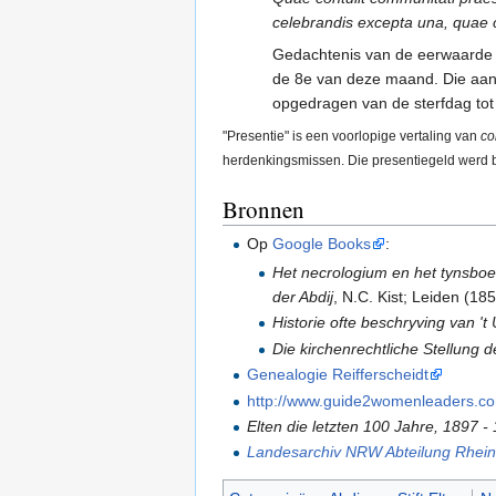
celebrandis excepta una, quae c
Gedachtenis van de eerwaarde e
de 8e van deze maand. Die aan 
opgedragen van de sterfdag tot
"Presentie" is een voorlopige vertaling van
co
herdenkingsmissen. Die presentiegeld werd 
Bronnen
Op
Google Books
:
Het necrologium en het tynsboek
der Abdij
, N.C. Kist; Leiden (185
Historie ofte beschryving van 't
Die kirchenrechtliche Stellung d
Genealogie Reifferscheidt
http://www.guide2womenleaders.co
Elten die letzten 100 Jahre, 1897 -
Landesarchiv NRW Abteilung Rhein