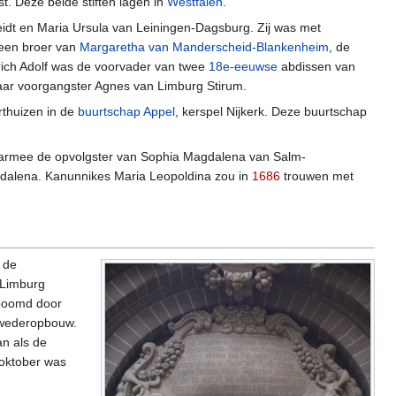
t. Deze beide stiften lagen in
Westfalen
.
eidt en Maria Ursula van Leiningen-Dagsburg. Zij was met
 een broer van
Margaretha van Manderscheid-Blankenheim
, de
rich Adolf was de voorvader van twee
18e-eeuwse
abdissen van
aar voorgangster Agnes van Limburg Stirum.
rthuizen in de
buurtschap Appel
, kerspel Nijkerk. Deze buurtschap
aarmee de opvolgster van Sophia Magdalena van Salm-
agdalena. Kanunnikes Maria Leopoldina zou in
1686
trouwen met
 de
 Limburg
sboomd door
e wederopbouw.
n als de
 oktober was