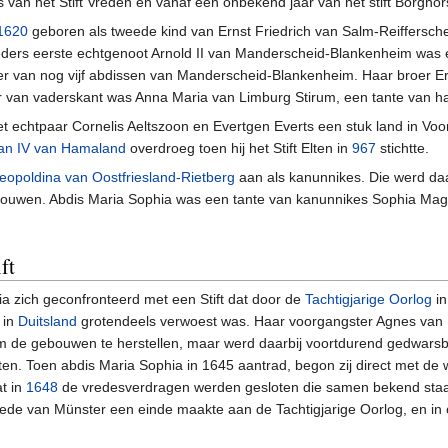
s van het Stift Vreden en vanaf een onbekend jaar van het stift Borghors
1620
geboren als tweede kind van Ernst Friedrich van Salm-Reiffersch
ders eerste echtgenoot Arnold II van Manderscheid-Blankenheim was
ader van nog vijf abdissen van Manderscheid-Blankenheim. Haar broer E
r van vaderskant was Anna Maria van Limburg Stirum, een tante van h
het echtpaar Cornelis Aeltszoon en Evertgen Everts een stuk land in Voo
n IV van Hamaland
overdroeg toen hij het Stift Elten in
967
stichtte.
eopoldina van Oostfriesland-Rietberg
aan als kanunnikes. Die werd d
n trouwen. Abdis Maria Sophia was een tante van kanunnikes Sophia M
ft
a zich geconfronteerd met een Stift dat door de
Tachtigjarige Oorlog
in
 in
Duitsland
grotendeels verwoest was. Haar voorgangster Agnes van
m de gebouwen te herstellen, maar werd daarbij voortdurend gedwar
cten. Toen abdis Maria Sophia in 1645 aantrad, begon zij direct met d
t in
1648
de vredesverdragen werden gesloten die samen bekend staa
ede van Münster een einde maakte aan de Tachtigjarige Oorlog, en in