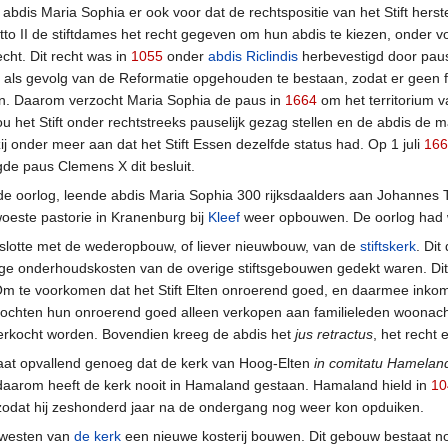
dis Maria Sophia er ook voor dat de rechtspositie van het Stift herst
tto II de stiftdames het recht gegeven om hun abdis te kiezen, onder 
cht. Dit recht was in
1055
onder
abdis Riclindis
herbevestigd door paus 
als gevolg van de Reformatie opgehouden te bestaan, zodat er geen 
n. Daarom verzocht Maria Sophia de paus in
1664
om het territorium va
u het Stift onder rechtstreeks pauselijk gezag stellen en de abdis de 
j onder meer aan dat het Stift Essen dezelfde status had. Op 1 juli
166
de paus Clemens X dit besluit.
de oorlog, leende abdis Maria Sophia 300 rijksdaalders aan Johannes 
woeste pastorie in Kranenburg bij
Kleef
weer opbouwen. De oorlog had wi
slotte met de wederopbouw, of liever nieuwbouw, van de
stiftskerk
. Dit
ge onderhoudskosten van de overige stiftsgebouwen gedekt waren. Dit
Om te voorkomen dat het Stift Elten onroerend goed, en daarmee inkom
ten hun onroerend goed alleen verkopen aan familieleden woonachtig in
erkocht worden. Bovendien kreeg de abdis het
jus retractus
, het recht
taat opvallend genoeg dat de kerk van Hoog-Elten
in comitatu Hamelan
daarom heeft de kerk nooit in Hamaland gestaan. Hamaland hield in
10
zodat hij zeshonderd jaar na de ondergang nog weer kon opduiken.
westen van
de kerk
een nieuwe kosterij bouwen. Dit gebouw bestaat no