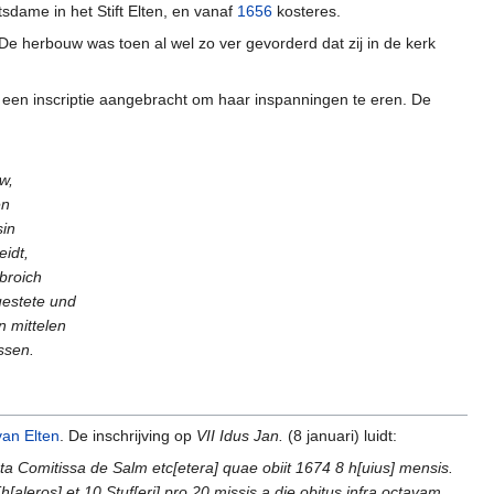
sdame in het Stift Elten, en vanaf
1656
kosteres.
 De herbouw was toen al wel zo ver gevorderd dat zij in de kerk
een inscriptie aangebracht om haar inspanningen te eren. De
w,
en
sin
eidt,
nbroich
uestete und
n mittelen
ssen.
an Elten
. De inschrijving op
VII Idus Jan.
(8 januari) luidt:
ta Comitissa de Salm etc[etera] quae obiit 1674 8 h[uius] mensis.
aleros] et 10 Stuf[eri] pro 20 missis a die obitus infra octavam