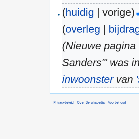
(
huidig
| vorige)
(
overleg
|
bijdra
(Nieuwe pagina a
Sanders''' was i
inwoonster
van
Privacybeleid
Over Berghapedia
Voorbehoud