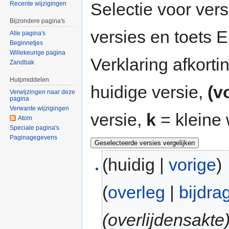
Selectie voor vers
Recente wijzigingen
Bijzondere pagina's
versies en toets
Alle pagina's
Beginnetjes
Willekeurige pagina
Verklaring afkort
Zandbak
Hulpmiddelen
huidige versie,
(v
Verwijzingen naar deze
pagina
Verwante wijzigingen
versie,
k
= kleine 
Atom
Speciale pagina's
Paginagegevens
(huidig |
vorige
)
(
overleg
|
bijdra
(overlijdensakte