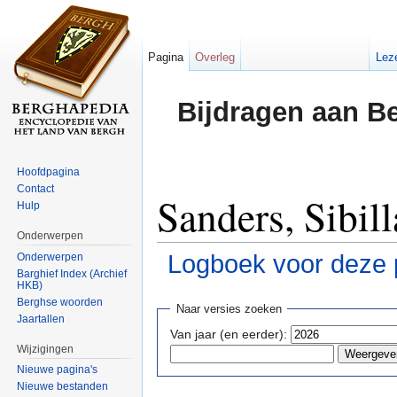
Pagina
Overleg
Lez
Bijdragen aan B
Hoofdpagina
Contact
Sanders, Sibill
Hulp
Onderwerpen
Logboek voor deze 
Onderwerpen
Barghief Index (Archief
HKB)
Ga naar:
navigatie
,
zoeken
Berghse woorden
Naar versies zoeken
Jaartallen
Van jaar (en eerder):
Wijzigingen
Nieuwe pagina's
Nieuwe bestanden