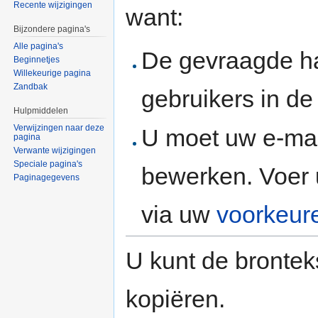
Recente wijzigingen
want:
Bijzondere pagina's
Alle pagina's
De gevraagde h
Beginnetjes
Willekeurige pagina
Zandbak
gebruikers in d
Hulpmiddelen
Verwijzingen naar deze
U moet uw e-mai
pagina
Verwante wijzigingen
Speciale pagina's
bewerken. Voer 
Paginagegevens
via uw
voorkeur
U kunt de brontek
kopiëren.