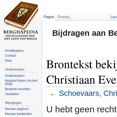
Pagina
Overleg
Lez
Bijdragen aan B
Hoofdpagina
Contact
Brontekst beki
Hulp
Onderwerpen
Christiaan Ev
Onderwerpen
Barghief Index (Archief
HKB)
Berghse woorden
←
Schoevaars, Chr
Jaartallen
Ga naar:
navigatie
,
zoeken
Wijzigingen
U hebt geen rech
Nieuwe pagina's
Nieuwe bestanden