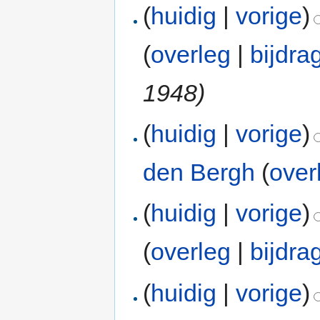
(
huidig
|
vorige
)
(
overleg
|
bijdra
1948)
(
huidig
|
vorige
)
den Bergh
(
over
(
huidig
|
vorige
)
(
overleg
|
bijdra
(
huidig
|
vorige
)