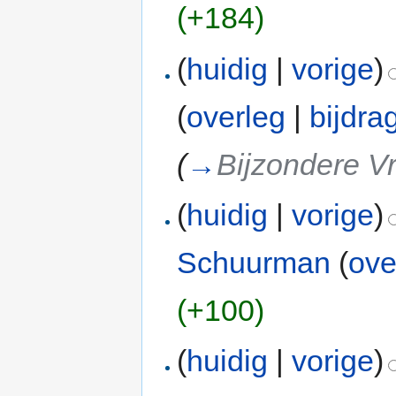
(+184)
(
huidig
|
vorige
)
(
overleg
|
bijdra
(
→
Bijzondere Vr
(
huidig
|
vorige
)
Schuurman
(
ove
(+100)
(
huidig
|
vorige
)