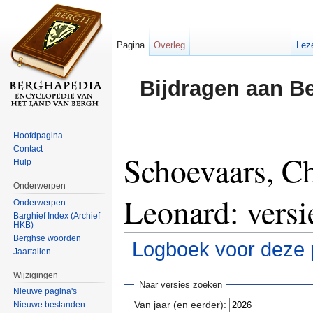
Pagina
Overleg
Lez
Bijdragen aan B
Hoofdpagina
Contact
Schoevaars, Ch
Hulp
Onderwerpen
Leonard: versi
Onderwerpen
Barghief Index (Archief
HKB)
Berghse woorden
Logboek voor deze 
Jaartallen
Ga naar:
navigatie
,
zoeken
Wijzigingen
Naar versies zoeken
Nieuwe pagina's
Van jaar (en eerder):
Nieuwe bestanden