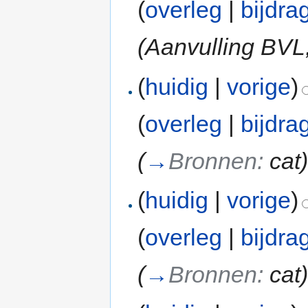
(
overleg
|
bijdra
(Aanvulling BVL
(
huidig
|
vorige
)
(
overleg
|
bijdra
(
→
Bronnen:
cat
(
huidig
|
vorige
)
(
overleg
|
bijdra
(
→
Bronnen:
cat