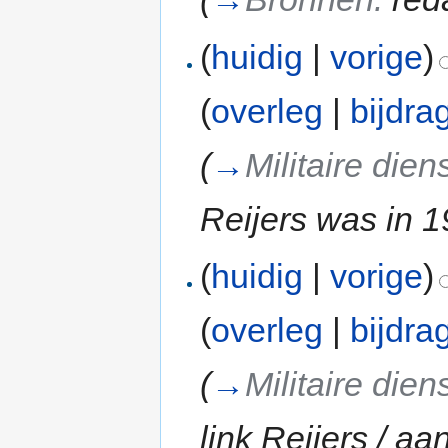
(
huidig
|
vorige
)
(
overleg
|
bijdra
(
→
Militaire die
Reijers was in 1
(
huidig
|
vorige
)
(
overleg
|
bijdra
(
→
Militaire die
link Reijers / aa