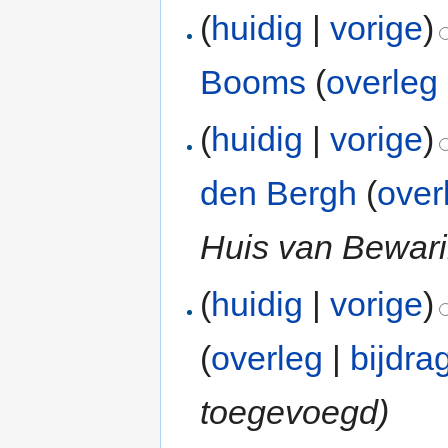
(
huidig
|
vorige
)
Booms
(
overleg
(
huidig
|
vorige
)
den Bergh
(
over
Huis van Bewari
(
huidig
|
vorige
)
(
overleg
|
bijdra
toegevoegd)