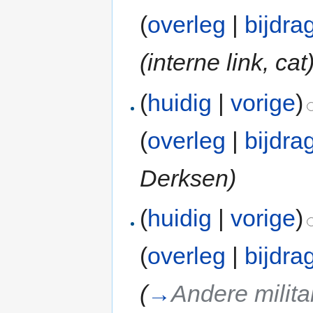
(
overleg
|
bijdra
(interne link, cat
(
huidig
|
vorige
)
(
overleg
|
bijdra
Derksen)
(
huidig
|
vorige
)
(
overleg
|
bijdra
(
→
Andere milita