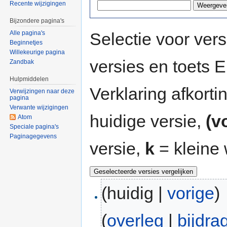
Recente wijzigingen
Bijzondere pagina's
Selectie voor vers
Alle pagina's
Beginnetjes
Willekeurige pagina
versies en toets
Zandbak
Hulpmiddelen
Verklaring afkort
Verwijzingen naar deze
pagina
Verwante wijzigingen
huidige versie,
(v
Atom
Speciale pagina's
Paginagegevens
versie,
k
= kleine 
(huidig |
vorige
)
(
overleg
|
bijdra