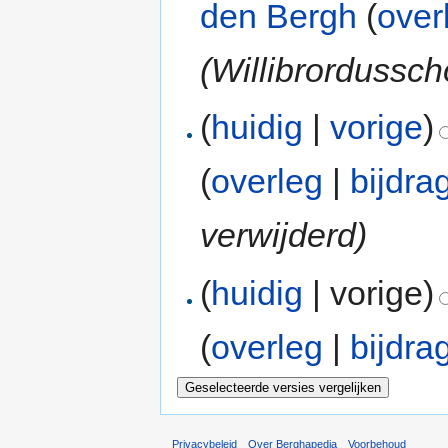
den Bergh
(
over
(Willibrordussch
(
huidig
|
vorige
)
(
overleg
|
bijdra
verwijderd)
(
huidig
| vorige)
(
overleg
|
bijdra
Privacybeleid
Over Berghapedia
Voorbehoud