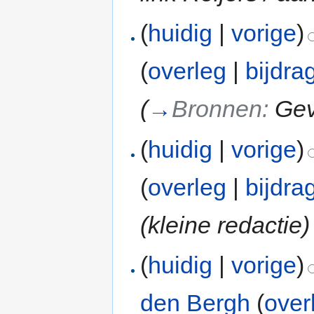
(
huidig
|
vorige
)
(
overleg
|
bijdra
(
→
Bronnen:
Gev
(
huidig
|
vorige
)
(
overleg
|
bijdra
(kleine redactie)
(
huidig
|
vorige
)
den Bergh
(
over