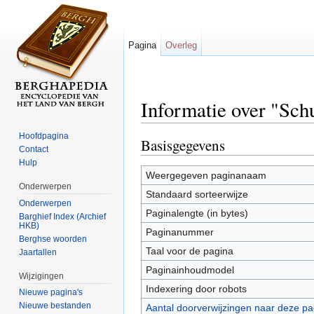
Pagina
Overleg
Informatie over "Sch
Ga naar:
navigatie
,
zoeken
Hoofdpagina
Basisgegevens
Contact
Hulp
Weergegeven paginanaam
Onderwerpen
Standaard sorteerwijze
Onderwerpen
Paginalengte (in bytes)
Barghief Index (Archief
HKB)
Paginanummer
Berghse woorden
Taal voor de pagina
Jaartallen
Paginainhoudmodel
Wijzigingen
Indexering door robots
Nieuwe pagina's
Nieuwe bestanden
Aantal doorverwijzingen naar deze pa