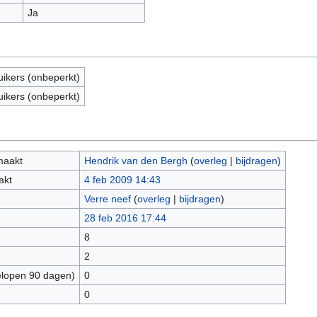
Ja
uikers (onbeperkt)
uikers (onbeperkt)
maakt
Hendrik van den Bergh
(
overleg
|
bijdragen
)
akt
4 feb 2009 14:43
Verre neef
(
overleg
|
bijdragen
)
28 feb 2016 17:44
8
2
elopen 90 dagen)
0
0