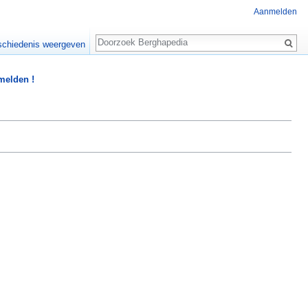
Aanmelden
Zoeken
chiedenis weergeven
 melden !