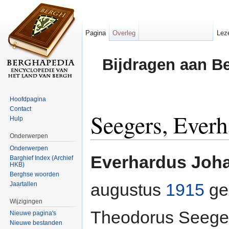
Pagina
Overleg
Lez
Bijdragen aan B
Hoofdpagina
Contact
Seegers, Ever
Hulp
Onderwerpen
Ga naar:
navigatie
,
zoeken
Onderwerpen
Everhardus Joh
Barghief Index (Archief
HKB)
Berghse woorden
augustus
1915
ge
Jaartallen
Wijzigingen
Theodorus Seeger
Nieuwe pagina's
Nieuwe bestanden