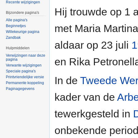
Recente wijzigingen
Hij trouwde op 1
Bijzondere pagina's
Alle pagina's
met Maria Martina
Beginnetjes
Willekeurige pagina
Zandbak
aldaar op 23 juli
1
Hulpmiddelen
Verwijzingen naar deze
en Rika Petronell
pagina
Verwante wijzigingen
Speciale pagina's
In de
Tweede Wer
Printvriendelijke versie
Permanente koppeling
Paginagegevens
kader van de
Arbe
tewerkgesteld in
D
onbekende periode