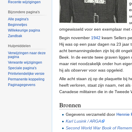
Recente wijzigingen
g
e
Bijzondere pagina's
v
Alle pagina's
v
Beginnetjes
omgewisseld voor een exemplaar met 
Willekeurige pagina
Zandbak
Begin november
1942
kwam Sellers per
Hij was op een paar dagen na 23 jaar 
Hulpmiddelen
acht bemanningsleden zijn bij dit ong
Verwijzingen naar deze
pagina
Beek. In de eerste twee graven liggen 
Verwante wijzigingen
maar niet noodzakelijk onder hun eigen
Speciale pagina's
hij als
observer
voor was opgeleid.
Printvriendelijke versie
Alle acht staan zij op de plaquette bij h
Permanente koppeling
Paginagegevens
heeft verloren, staat zijn naam, net als
Canadese militairen die in de Tweede 
Bronnen
Gegevens verzameld door
Hennie 
Karl Lusink / ARGA
Second World War Book of Remem