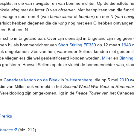
esplitst in die van navigator en van bommenrichter. Op de dienstfoto hi
nkele
wing
met de letter O van
observer
. Met het splitsen van die func
ervangen door een B (van
bomb aimer
of
bomber
) en een N (van
navig
erluidt hebben degenen die de
wing
nog met een O hebben ontvangen, 
een B of een N.
 schip in Engeland aan. Over zijn diensttijd in Engeland zijn nog ge
toen hij als bommenrichter van
Short Stirling EF330
op 12 maart
1943
n
eluk omgekomen. Zes van hen, waaronder Sellers, konden niet geïdentif
de vliegeniers die wel geïdentificeerd konden worden,
Miller
en
Binning
 grafsteen. Hoewel Sellers op deze vlucht de bommenrichter was, staat
et
Canadese kanon op de Bleek
in
's-Heerenberg
, die op 5 mei
2010
we
 die van Miller, ook vermeld in het
Second World War Book of Rememb
Wereldoorlog zijn omgekomen, ligt in de
Peace Tower
van het Canades
Freriks
brance
(blz. 212)