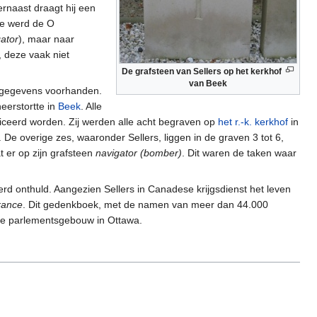
ernaast draagt hij een
tie werd de O
ator
), maar naar
deze vaak niet
De grafsteen van Sellers op het kerkhof
van Beek
en gegevens voorhanden.
eerstortte in
Beek
. Alle
iceerd worden. Zij werden alle acht begraven op
het r.-k. kerkhof
in
. De overige zes, waaronder Sellers, liggen in de graven 3 tot 6,
 er op zijn grafsteen
navigator (bomber)
. Dit waren de taken waar
rd onthuld. Aangezien Sellers in Canadese krijgsdienst het leven
rance
. Dit gedenkboek, met de namen van meer dan 44.000
e parlementsgebouw in Ottawa.