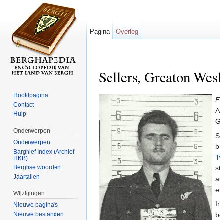
Pagina
Overleg
Sellers, Greaton Wes
Ga naar:
navigatie
,
zoeken
Hoofdpagina
F
Contact
A
Hulp
G
Onderwerpen
S
Onderwerpen
b
Barghief Index (Archief
T
HKB)
Berghse woorden
s
Jaartallen
a
e
Wijzigingen
I
Nieuwe pagina's
b
Nieuwe bestanden