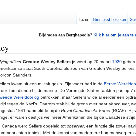
Lezen
Brontekst bekijken
Ges
Bijdragen aan Berghapedia?
Klik hier om je aan te
ley
lying officer
Greaton Wesley Sellers jr.
werd op 20 maart
1920
geboren
merikaanse staat South Carolina als zoon van Greaton Wesley Sellers 
ordon Saunders.
ellers kwam uit een militair gezin. Zijn vader had in de
Eerste Wereldoo
roer Tom diende bij de marine. De Verenigde Staten raakten pas op 
weede Wereldoorlog
betrokken, maar Sellers wilde al eerder een bijdr
trijd tegen de Nazi's. Daarom stak hij de grens over naar Vancouver, wa
ugustus 1941 aanmeldde bij de
Royal Canadian Air Force
(RCAF). Hij 
nige; er waren destijds wel meer Amerikanen die bij de Canadese strij
n Canada werd Sellers opgeleid tot
observer
, een functie die zowel nav
ommenrichten inhield. Met de komst van modernere bommenwerpers w