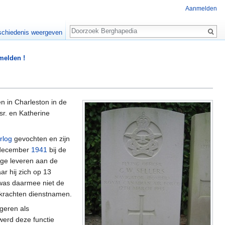
Aanmelden
Zoeken
chiedenis weergeven
 melden !
 in Charleston in de
sr. en Katherine
rlog
gevochten en zijn
7 december
1941
bij de
age leveren aan de
ar hij zich op 13
was daarmee niet de
dkrachten dienstnamen.
igeren als
erd deze functie